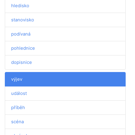
hledisko
stanovisko
podívaná
pohlednice
dopisnice
výjev
událost
příběh
scéna