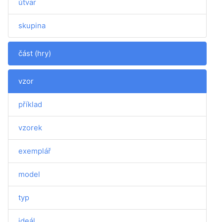
útvar
skupina
část (hry)
vzor
příklad
vzorek
exemplář
model
typ
ideál