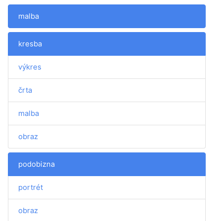
malba
kresba
výkres
črta
malba
obraz
podobizna
portrét
obraz