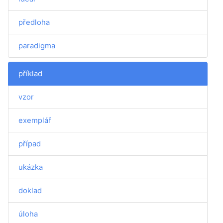
předloha
paradigma
příklad
vzor
exemplář
případ
ukázka
doklad
úloha