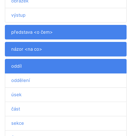
obrázek
výstup
představa <o čem>
názor <na co>
oddíl
oddělení
úsek
část
sekce