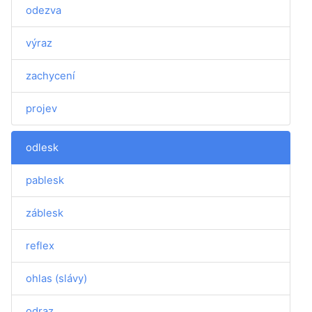
odezva
výraz
zachycení
projev
odlesk
pablesk
záblesk
reflex
ohlas (slávy)
odraz