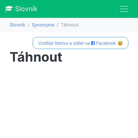
Slovník
Slovník
Synonyma
Táhnout
Vzdělat lidstvo a sdílet na
Facebook 😅
Táhnout