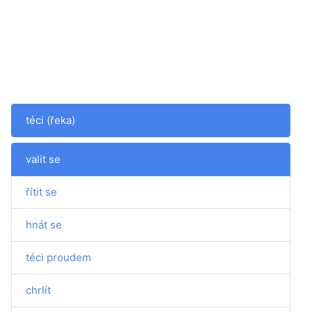
téci (řeka)
valit se
řítit se
hnát se
téci proudem
chrlit