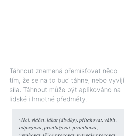
Táhnout znamená přemísťovat něco
tím, že se na to buď táhne, nebo vyvíjí
síla. Táhnout může být aplikováno na
lidské i hmotné předměty.
vléci
,
vláčet
,
lákat (diváky)
,
přitahovat
,
vábit
,
odpuzovat
,
prodlužovat
,
protahovat
,
vytahovat
,
těžce pracovat
,
vytrvale pracovat
,