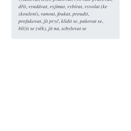
dřít
,
vyndávat
,
vyjímat
,
vybírat
,
vyvolat (ke
zkoušení)
,
vanout
,
foukat
,
proudit
,
profukovat
,
jít pryč
,
klidit se
,
pakovat se
,
blížit se (věk)
,
jít na
,
schylovat se