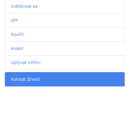
zvětšovat se
vřít
bouřit
kvasit
oplývat <čím>
kolotat (život)