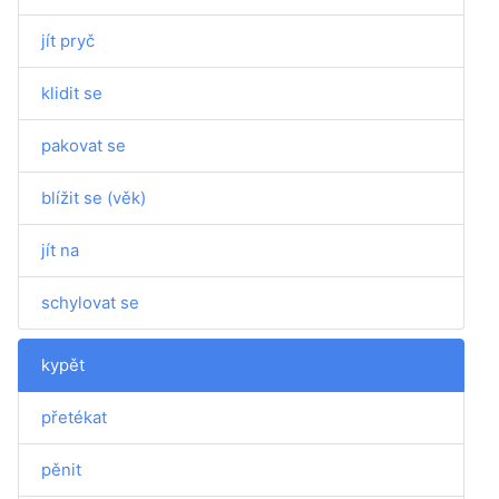
jít pryč
klidit se
pakovat se
blížit se (věk)
jít na
schylovat se
kypět
přetékat
pěnit