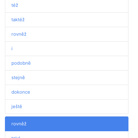
též
taktéž
rovněž
i
podobně
stejně
dokonce
ještě
rovněž