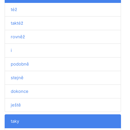
též
taktéž
rovněž
i
podobně
stejně
dokonce
ještě
taky