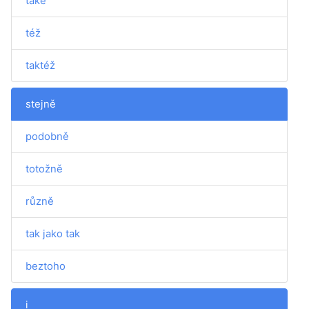
také
též
taktéž
stejně
podobně
totožně
různě
tak jako tak
beztoho
i