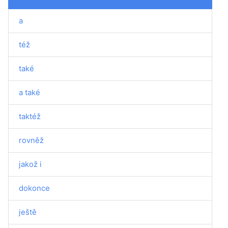
a
též
také
a také
taktéž
rovněž
jakož i
dokonce
ještě