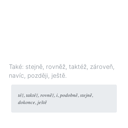
Také: stejně, rovněž, taktéž, zároveň,
navíc, později, ještě.
též
,
taktéž
,
rovněž
,
i
,
podobně
,
stejně
,
dokonce
,
ještě