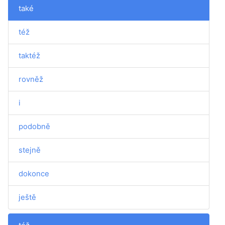
také
též
taktéž
rovněž
i
podobně
stejně
dokonce
ještě