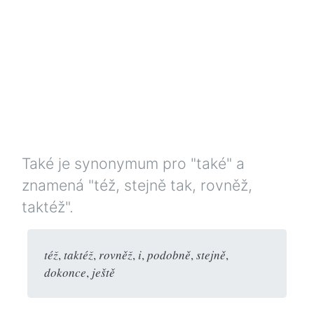
Také je synonymum pro "také" a
znamená "též, stejně tak, rovněž,
taktéž".
též
,
taktéž
,
rovněž
,
i
,
podobně
,
stejně
,
dokonce
,
ještě