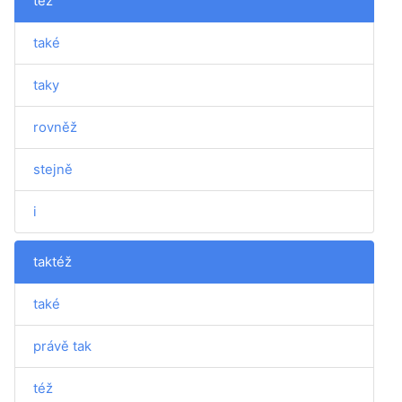
též
také
taky
rovněž
stejně
i
taktéž
také
právě tak
též