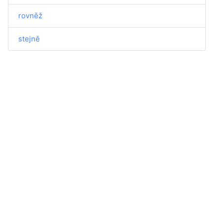
rovněž
stejně