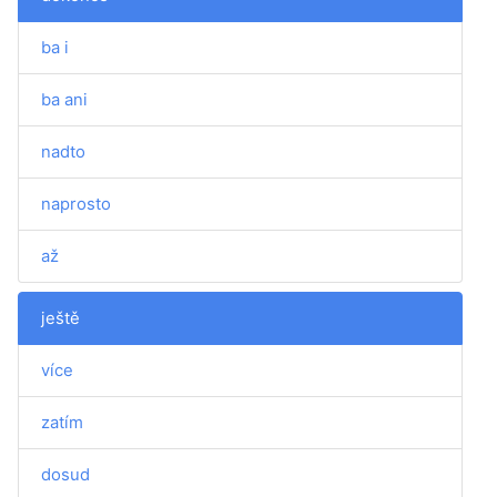
ba i
ba ani
nadto
naprosto
až
ještě
více
zatím
dosud