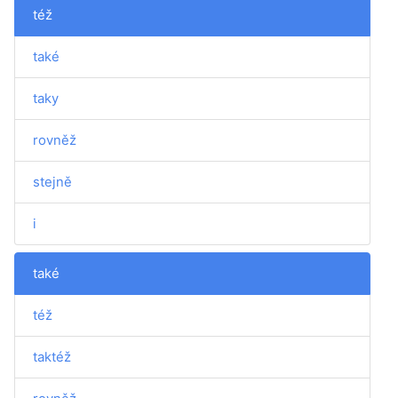
též
také
taky
rovněž
stejně
i
také
též
taktéž