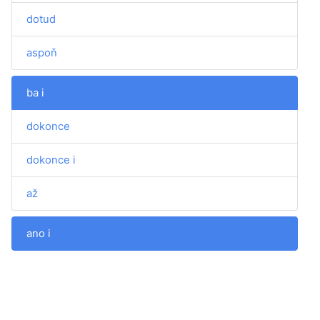
dotud
aspoň
ba i
dokonce
dokonce i
až
ano i