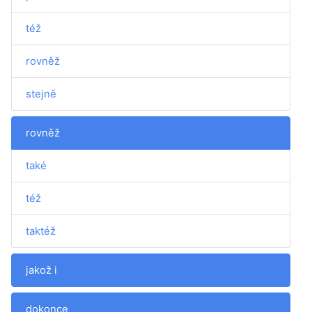
též
rovněž
stejně
rovněž
také
též
taktéž
jakož i
dokonce