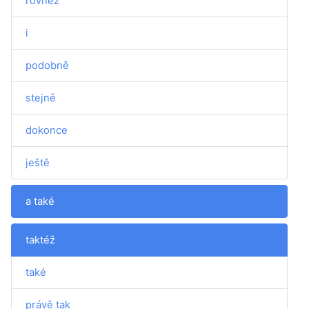
rovněž
i
podobně
stejně
dokonce
ještě
a také
taktéž
také
právě tak