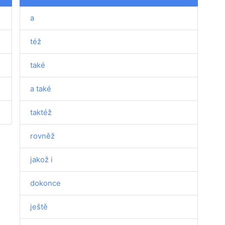
a
též
také
a také
taktéž
rovněž
jakož i
dokonce
ještě