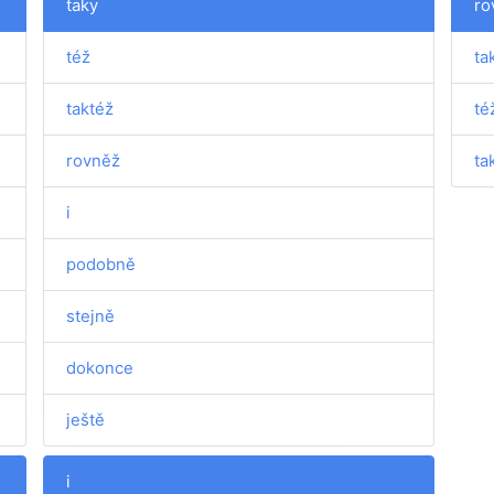
taky
ro
též
ta
taktéž
té
rovněž
ta
i
podobně
stejně
dokonce
ještě
i