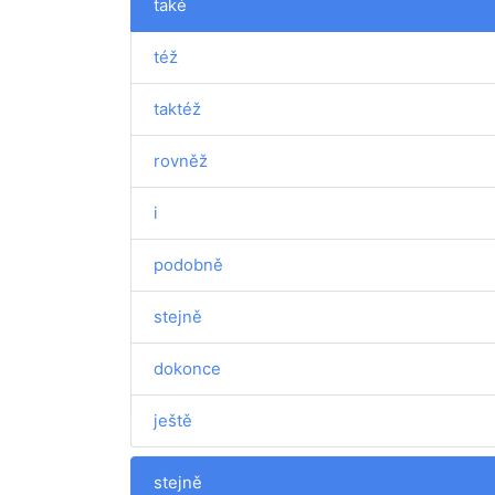
také
též
taktéž
rovněž
i
podobně
stejně
dokonce
ještě
stejně