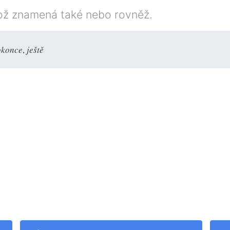
ož znamená také nebo rovněž.
okonce
,
ještě