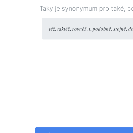
Taky je synonymum pro také, c
též
,
taktéž
,
rovněž
,
i
,
podobně
,
stejně
,
d