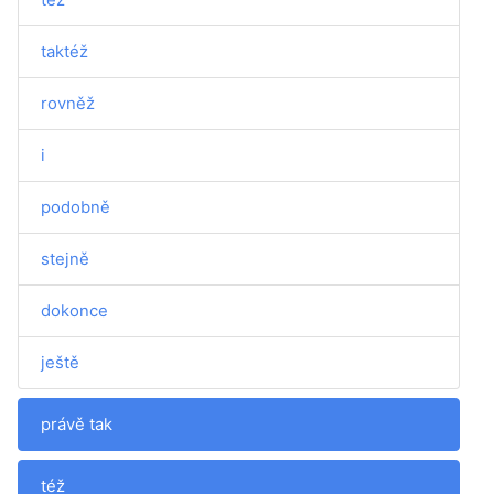
taktéž
rovněž
i
podobně
stejně
dokonce
ještě
právě tak
též