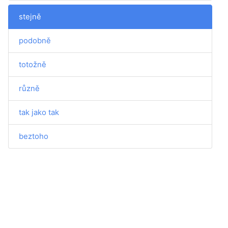
stejně
podobně
totožně
různě
tak jako tak
beztoho