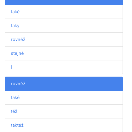
také
taky
rovněž
stejně
i
rovněž
také
též
taktéž