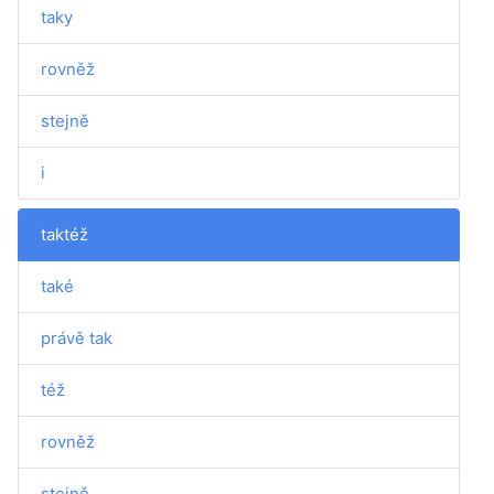
taky
rovněž
stejně
i
taktéž
také
právě tak
též
rovněž
stejně