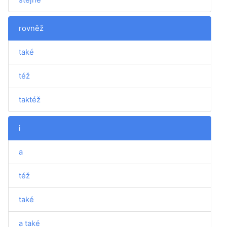
rovněž
také
též
taktéž
i
a
též
také
a také