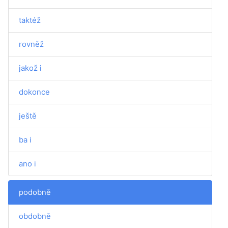
taktéž
rovněž
jakož i
dokonce
ještě
ba i
ano i
podobně
obdobně