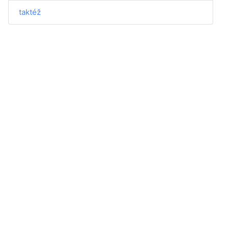
taktéž