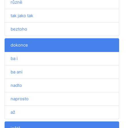
různě
tak jako tak
beztoho
dokonce
ba i
ba ani
nadto
naprosto
až