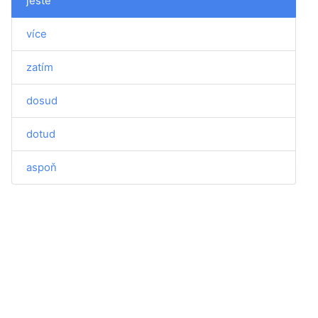
ještě
více
zatím
dosud
dotud
aspoň