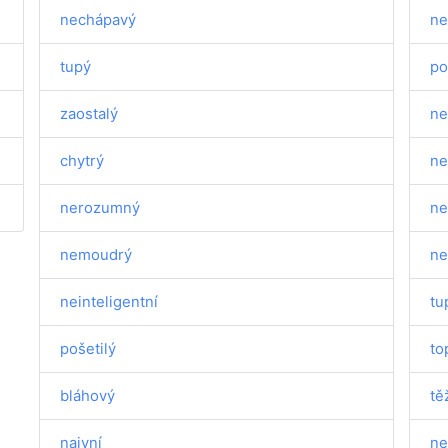
nechápavý
ne
tupý
po
zaostalý
ne
chytrý
ne
nerozumný
ne
nemoudrý
ne
neinteligentní
tu
pošetilý
to
bláhový
tě
naivní
ne