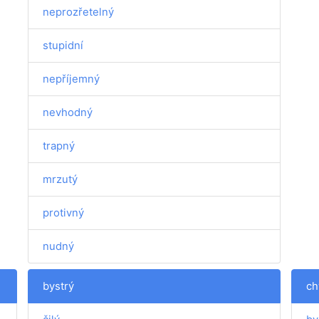
neprozřetelný
stupidní
nepříjemný
nevhodný
trapný
mrzutý
protivný
nudný
bystrý
ch