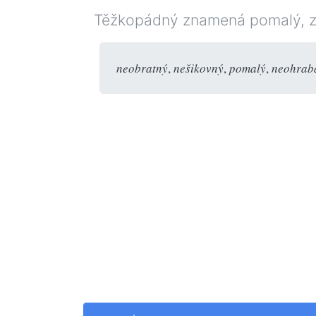
Těžkopádný znamená pomalý, ztí
neobratný
,
nešikovný
,
pomalý
,
neohrab