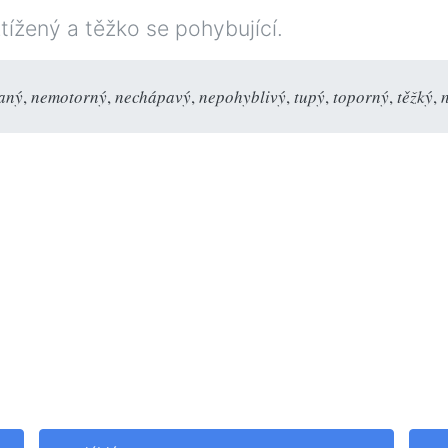
žený a těžko se pohybující.
aný
,
nemotorný
,
nechápavý
,
nepohyblivý
,
tupý
,
toporný
,
těžký
,