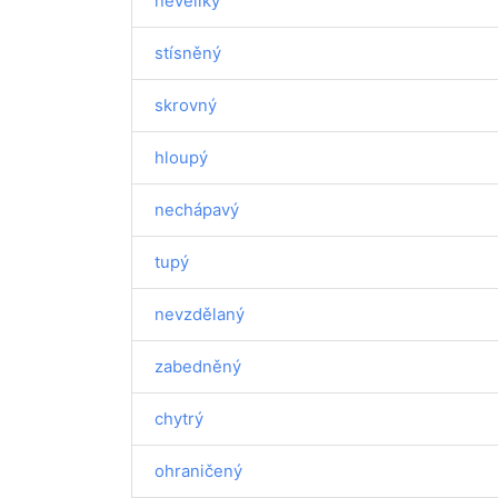
neveliký
stísněný
skrovný
hloupý
nechápavý
tupý
nevzdělaný
zabedněný
chytrý
ohraničený