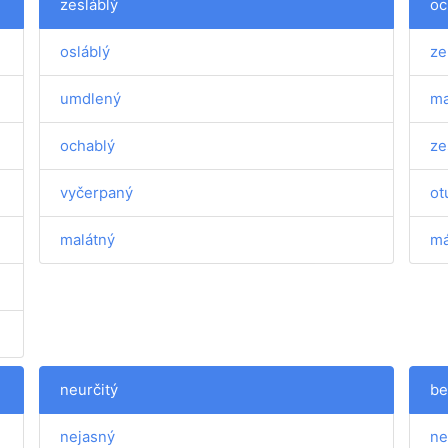
zesláblý
oc
osláblý
ze
umdlený
ma
ochablý
ze
vyčerpaný
ot
malátný
má
neurčitý
be
nejasný
ne