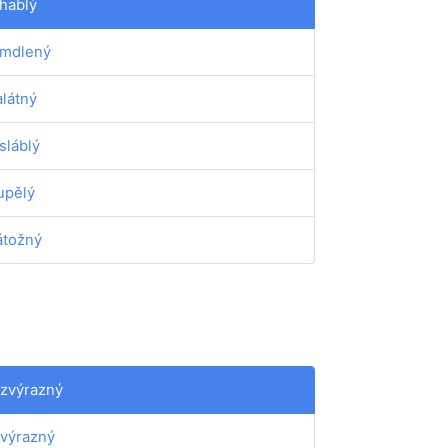
hablý
mdlený
látný
sláblý
upělý
tožný
zvýrazný
výrazný