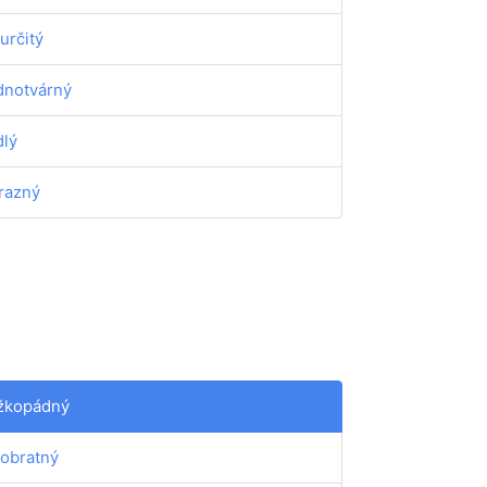
určitý
dnotvárný
lý
razný
žkopádný
obratný