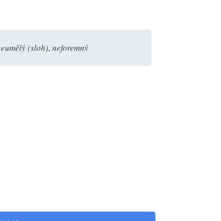
neumělý (sloh)
,
neforemný