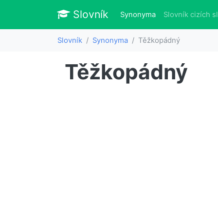
Slovník
Slovník
(aktuálně)
Synonyma
Slovník cizích s
Slovník
Synonyma
Těžkopádný
Těžkopádný