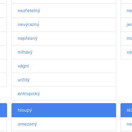
nezřetelný
ne
nevýrazný
je
nepřesný
md
mlhavý
vý
vágní
určitý
entropický
hloupý
tě
omezený
ne