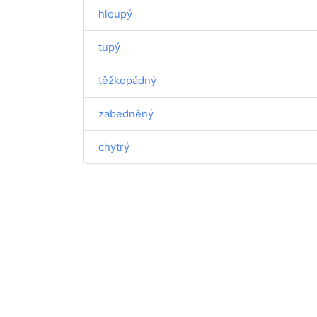
hloupý
tupý
těžkopádný
zabedněný
chytrý