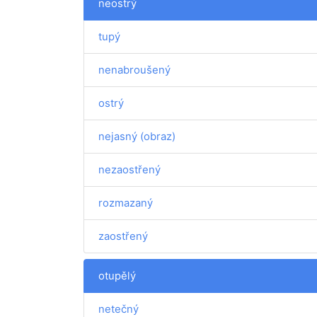
neostrý
tupý
nenabroušený
ostrý
nejasný (obraz)
nezaostřený
rozmazaný
zaostřený
otupělý
netečný