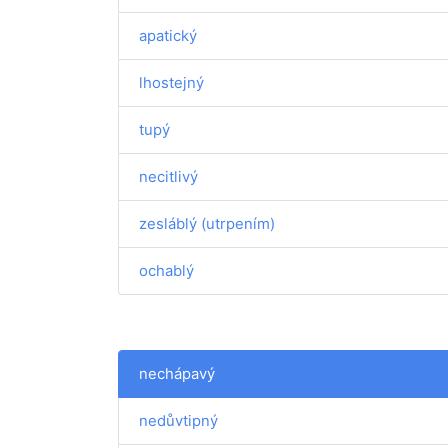
apatický
lhostejný
tupý
necitlivý
zesláblý (utrpením)
ochablý
nechápavý
nedůvtipný