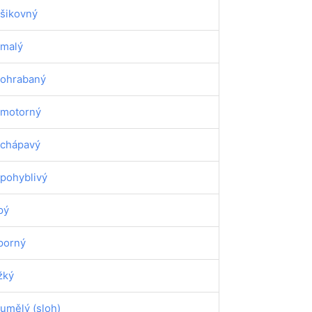
šikovný
malý
ohrabaný
motorný
chápavý
pohyblivý
pý
porný
žký
umělý (sloh)