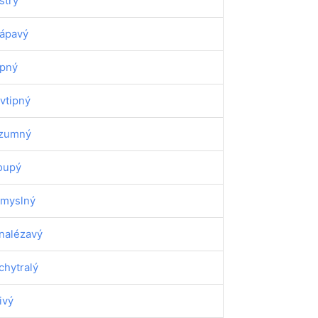
strý
ápavý
ipný
vtipný
zumný
oupý
myslný
nalézavý
chytralý
tivý