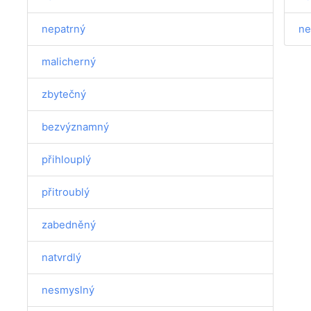
nepatrný
ne
malicherný
zbytečný
bezvýznamný
přihlouplý
přitroublý
zabedněný
natvrdlý
nesmyslný