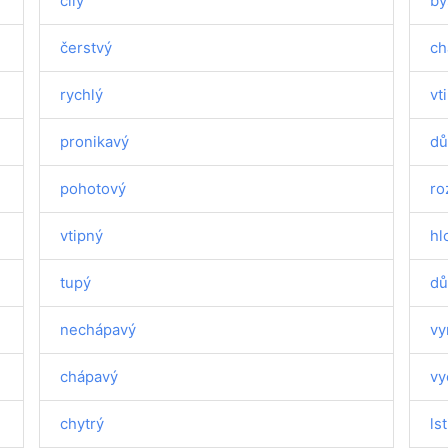
čilý
by
čerstvý
ch
rychlý
vt
pronikavý
dů
pohotový
ro
vtipný
hl
tupý
dů
nechápavý
vy
chápavý
vy
chytrý
ls