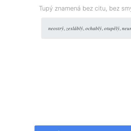
Tupý znamená bez citu, bez smys
neostrý
,
zesláblý
,
ochablý
,
otupělý
,
neur