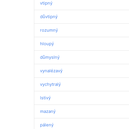
vtipný
důvtipný
rozumný
hloupý
důmyslný
vynalézavý
vychytralý
lstivý
mazaný
pálený