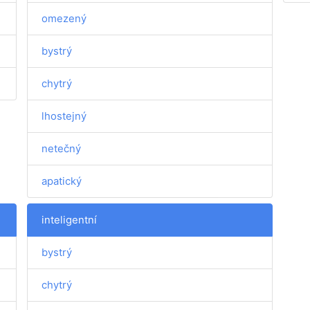
omezený
bystrý
chytrý
lhostejný
netečný
apatický
inteligentní
bystrý
chytrý