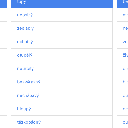
tupý
be
neostrý
mr
zesláblý
ne
ochablý
ze
otupělý
ži
neurčitý
o
bezvýrazný
hl
nechápavý
du
hloupý
ne
těžkopádný
du