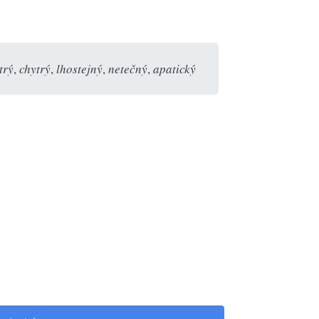
trý
,
chytrý
,
lhostejný
,
netečný
,
apatický