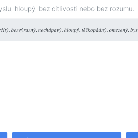
lu, hloupý, bez citlivosti nebo bez rozumu.
čitý
,
bezvýrazný
,
nechápavý
,
hloupý
,
těžkopádný
,
omezený
,
bys