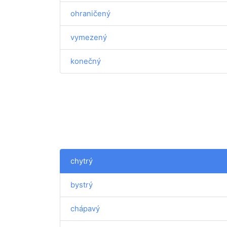
ohraničený
vymezený
konečný
chytrý
bystrý
chápavý