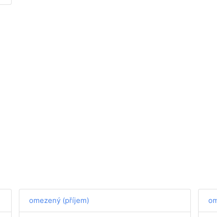
omezený (příjem)
om