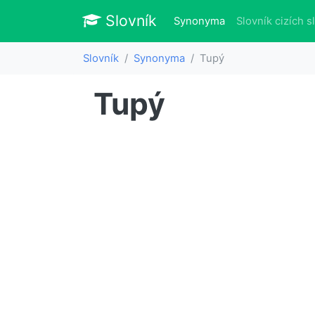
Slovník
Slovník
(aktuálně)
Synonyma
Slovník cizích s
Slovník
Synonyma
Tupý
Tupý