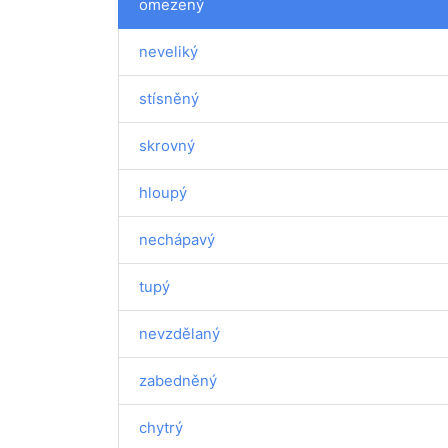
omezený
neveliký
stísněný
skrovný
hloupý
nechápavý
tupý
nevzdělaný
zabedněný
chytrý