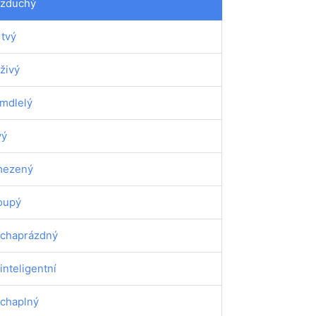
zduchý
tvý
živý
mdlelý
vý
mezený
oupý
chaprázdný
inteligentní
chaplný