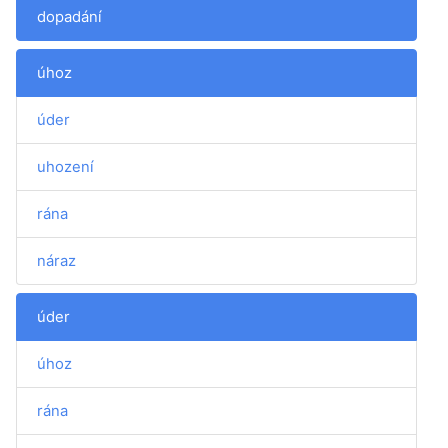
dopadání
úhoz
úder
uhození
rána
náraz
úder
úhoz
rána