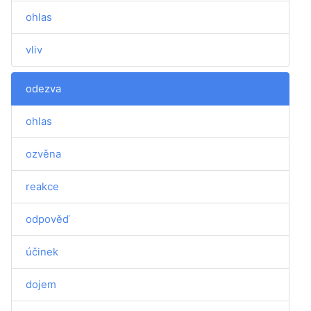
ohlas
vliv
odezva
ohlas
ozvěna
reakce
odpověď
účinek
dojem