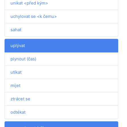
unikat <před kým>
uchylovat se <k čemu>
sahat
uplývat
plynout (čas)
utíkat
míjet
ztrácet se
odtékat