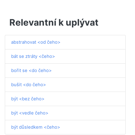
Relevantní k uplývat
abstrahovat <od čeho>
bát se ztráty <čeho>
bořit se <do čeho>
bušit <do čeho>
být <bez čeho>
být <vedle čeho>
být důsledkem <čeho>