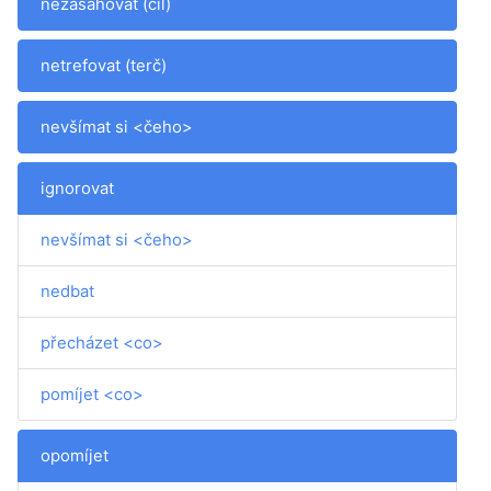
nezasahovat (cíl)
netrefovat (terč)
nevšímat si <čeho>
ignorovat
nevšímat si <čeho>
nedbat
přecházet <co>
pomíjet <co>
opomíjet