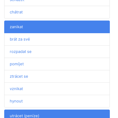
chátrat
zanikat
brát za své
rozpadat se
pomíjet
ztrácet se
vznikat
hynout
utrácet (peníze)