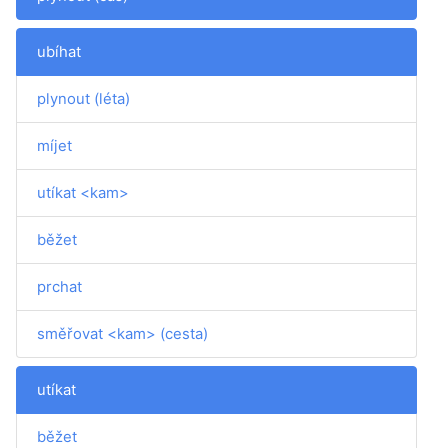
ubíhat
plynout (léta)
míjet
utíkat <kam>
běžet
prchat
směřovat <kam> (cesta)
utíkat
běžet