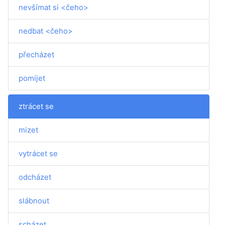
nevšímat si <čeho>
nedbat <čeho>
přecházet
pomíjet
ztrácet se
mizet
vytrácet se
odcházet
slábnout
scházet