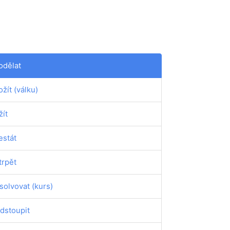
odělat
ožít (válku)
žít
estát
trpět
solvovat (kurs)
dstoupit