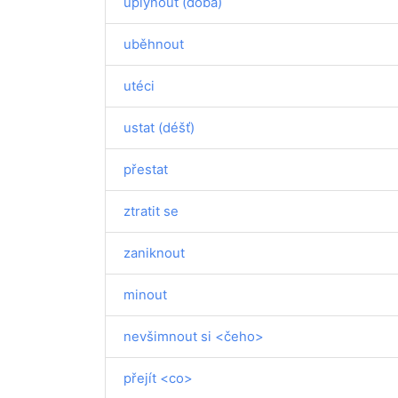
uplynout (doba)
uběhnout
utéci
ustat (déšť)
přestat
ztratit se
zaniknout
minout
nevšimnout si <čeho>
přejít <co>