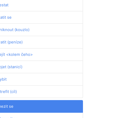
estat
ratit se
niknout (kouzlo)
ratit (peníze)
ejít <kolem čeho>
ojet (stanicí)
ybit
refit (cíl)
ezit se