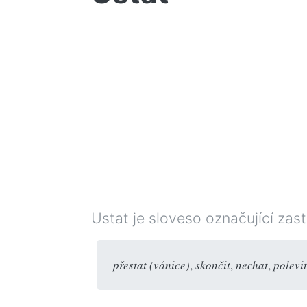
Ustat je sloveso označující za
přestat (vánice)
,
skončit
,
nechat
,
polevit