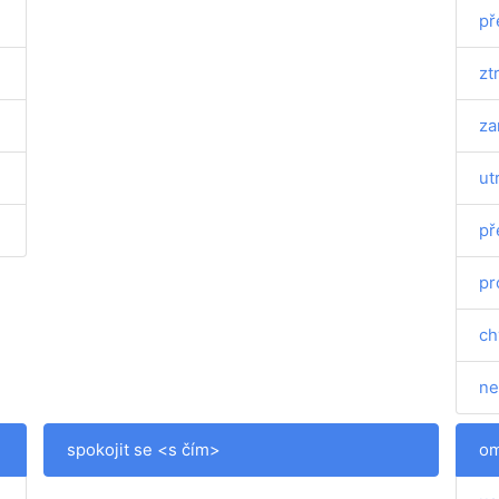
př
zt
za
ut
př
pr
ch
net
spokojit se <s čím>
om