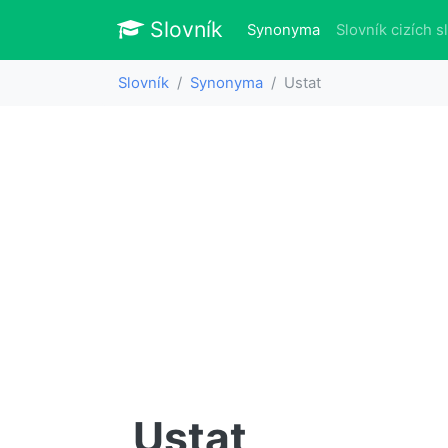
Slovník
Slovník
(aktuálně)
Synonyma
Slovník cizích s
Slovník
Synonyma
Ustat
Ustat