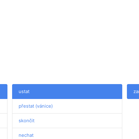
ustat
za
přestat (vánice)
skončit
nechat