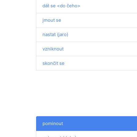
dát se <do čeho>
jmout se
nastat (jaro)
vzniknout
skončit se
pominout