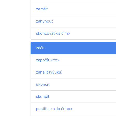
zemřít
zahynout
skoncovat <s čím>
začít
započít <co>
zahájit (výuku)
ukončit
skončit
pustit se <do čeho>