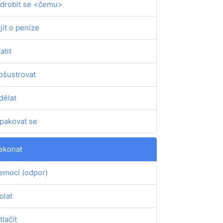
drobit se <čemu>
ijít o peníze
atit
ošustrovat
dělat
pakovat se
ekonat
emoci (odpor)
olat
tlačit