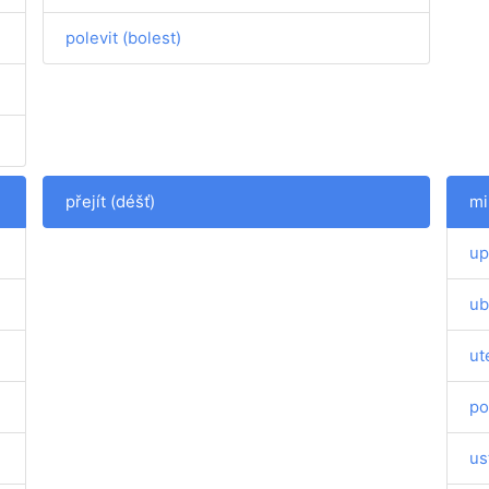
polevit (bolest)
přejít (déšť)
mi
up
ub
ut
po
us