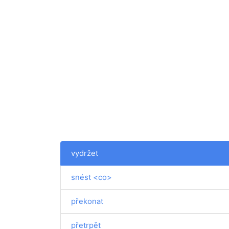
vydržet
snést <co>
překonat
přetrpět