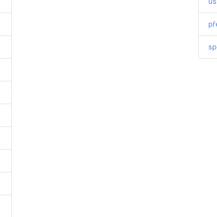
us
př
sp