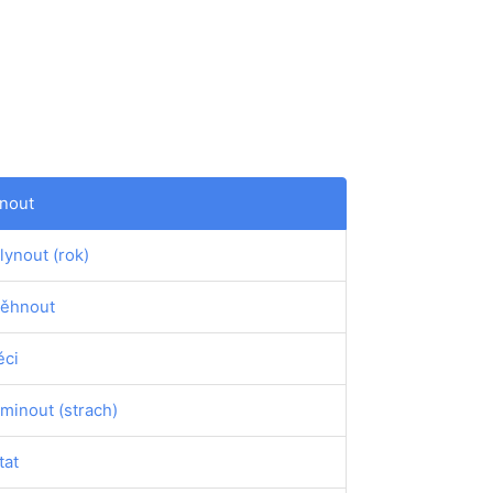
nout
lynout (rok)
ěhnout
éci
minout (strach)
tat