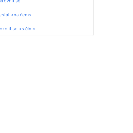
krovnit se
estat <na čem>
okojit se <s čím>