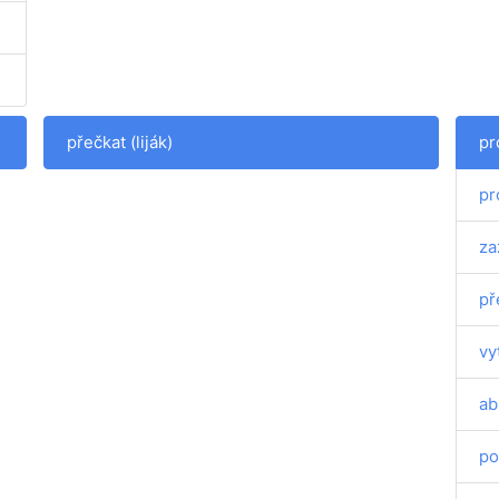
přečkat (liják)
pr
pr
za
př
vy
ab
po