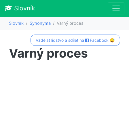
Slovník
Slovník
Synonyma
Varný proces
Vzdělat lidstvo a sdílet na
Facebook 😅
Varný proces