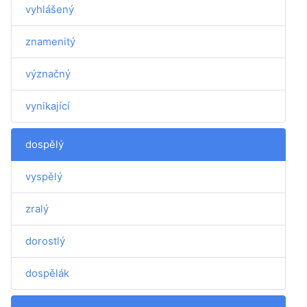
vyhlášený
znamenitý
význačný
vynikající
dospělý
vyspělý
zralý
dorostlý
dospělák