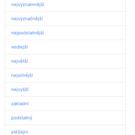
nejvýznamnější
nejvýznačnější
nejpodstatnější
vedlejší
největší
nejsilnější
nejvyšší
základní
podstatný
stěžejní