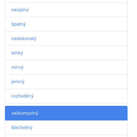
neúplný
špatný
nedokonalý
lehký
mírný
jemný
rozředěný
velkomyslný
šlechetný