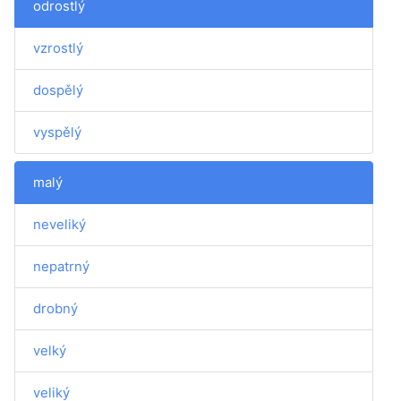
odrostlý
vzrostlý
dospělý
vyspělý
malý
neveliký
nepatrný
drobný
velký
veliký