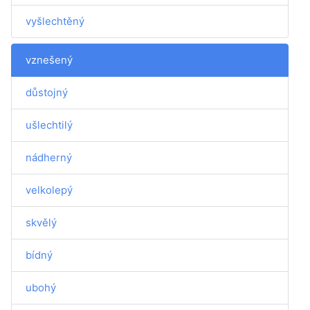
vyšlechtěný
vznešený
důstojný
ušlechtilý
nádherný
velkolepý
skvělý
bídný
ubohý