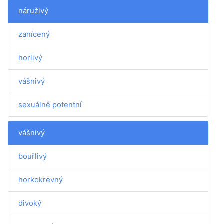
náruživý
zanícený
horlivý
vášnivý
sexuálně potentní
vášnivý
bouřlivý
horkokrevný
divoký