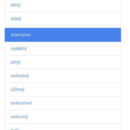
silný
slabý
intenzívní
vydatný
silný
mohutný
účinný
extenzívní
usilovný