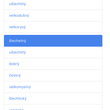
ušlechtilý
velkodušný
velkorysý
šlechetný
ušlechtilý
dobrý
čestný
velkomyslný
šlechtický
urozený