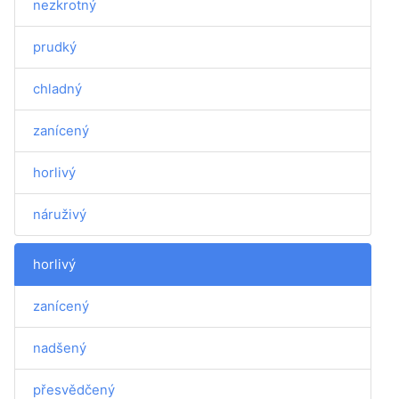
nezkrotný
prudký
chladný
zanícený
horlivý
náruživý
horlivý
zanícený
nadšený
přesvědčený