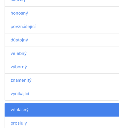
honosný
povznášející
důstojný
velebný
výborný
znamenitý
vynikající
věhlasný
proslulý