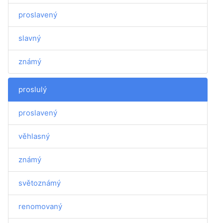
proslavený
slavný
známý
proslulý
proslavený
věhlasný
známý
světoznámý
renomovaný