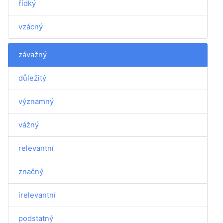
řídký
vzácný
závažný
důležitý
významný
vážný
relevantní
značný
irelevantní
podstatný