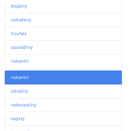
bojácný
ustrašený
troufalý
opovážlivý
riskantní
riskantní
odvážný
nebezpečný
nejistý