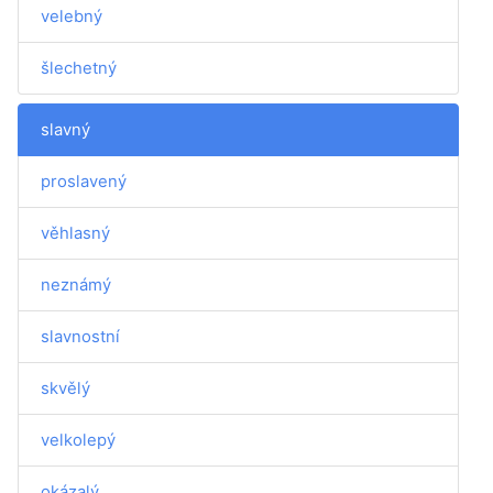
velebný
šlechetný
slavný
proslavený
věhlasný
neznámý
slavnostní
skvělý
velkolepý
okázalý