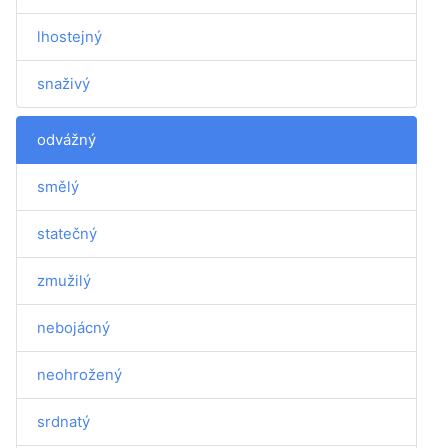
lhostejný
snaživý
odvážný
smělý
statečný
zmužilý
nebojácný
neohrožený
srdnatý