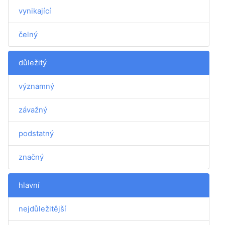
vynikající
čelný
důležitý
významný
závažný
podstatný
značný
hlavní
nejdůležitější