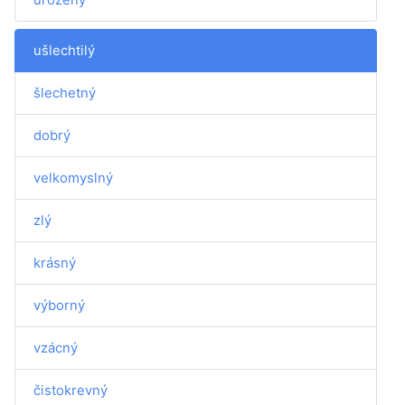
ušlechtilý
šlechetný
dobrý
velkomyslný
zlý
krásný
výborný
vzácný
čistokrevný