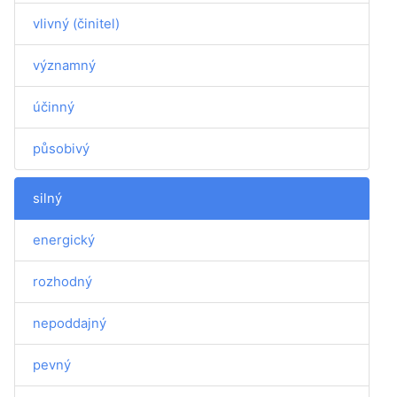
vlivný (činitel)
významný
účinný
působivý
silný
energický
rozhodný
nepoddajný
pevný