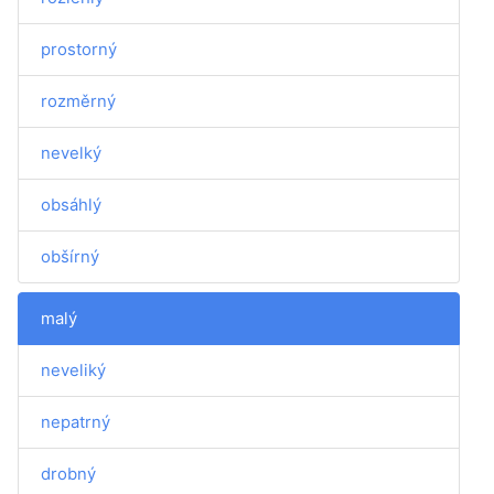
prostorný
rozměrný
nevelký
obsáhlý
obšírný
malý
neveliký
nepatrný
drobný