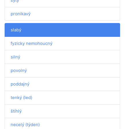
sytý
pronikavý
slabý
fyzicky nemohoucný
silný
povolný
poddajný
tenký (led)
štíhlý
necelý (týden)