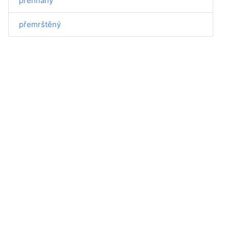
přehnaný
přemrštěný