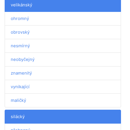
velikánský
ohromný
obrovský
nesmírný
neobyčejný
znamenitý
vynikající
maličký
silácký