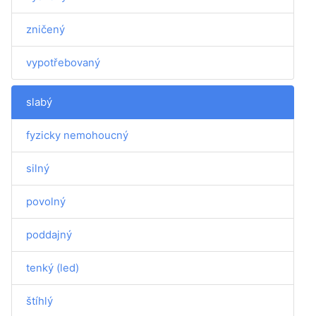
zničený
vypotřebovaný
slabý
fyzicky nemohoucný
silný
povolný
poddajný
tenký (led)
štíhlý