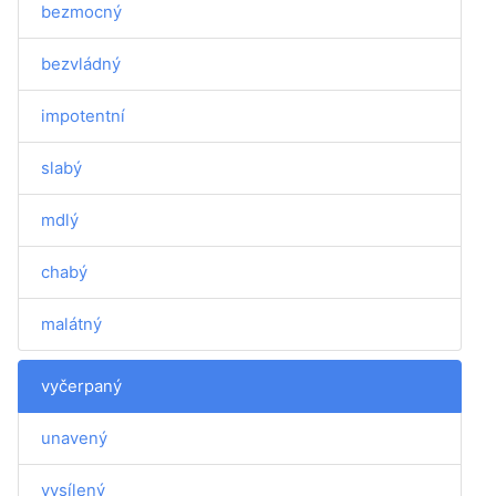
bezmocný
bezvládný
impotentní
slabý
mdlý
chabý
malátný
vyčerpaný
unavený
vysílený