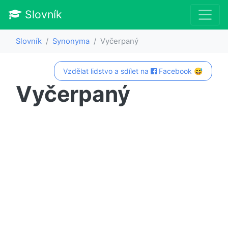
Slovník
Slovník
Synonyma
Vyčerpaný
Vzdělat lidstvo a sdílet na
Facebook 😅
Vyčerpaný