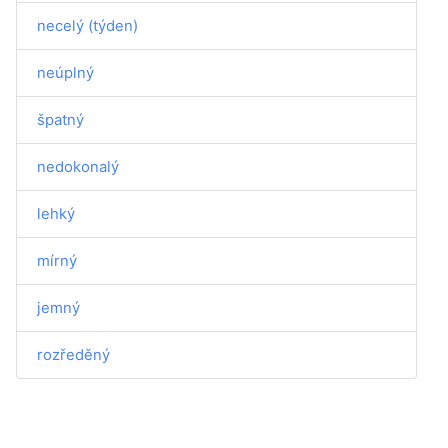
necelý (týden)
neúplný
špatný
nedokonalý
lehký
mírný
jemný
rozředěný