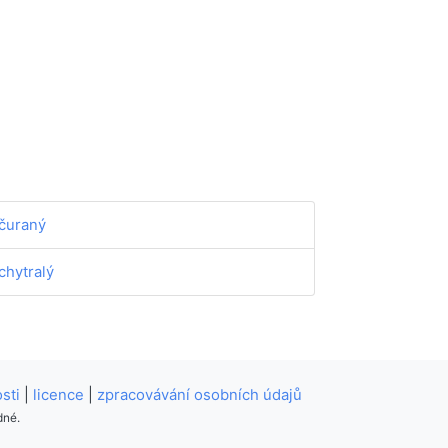
čuraný
chytralý
sti
|
licence
|
zpracovávání osobních údajů
dné.