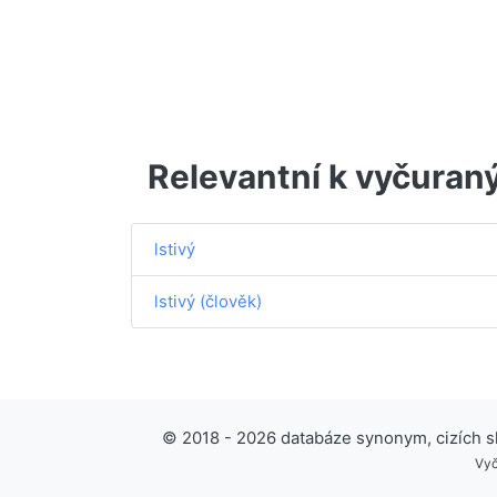
Relevantní k vyčuran
lstivý
lstivý (člověk)
© 2018 - 2026 databáze synonym, cizích slo
Vyč