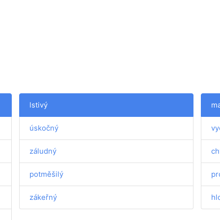
lstivý
ma
úskočný
vy
záludný
ch
potměšilý
pr
zákeřný
hl