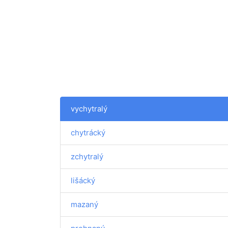
vychytralý
chytrácký
zchytralý
lišácký
mazaný