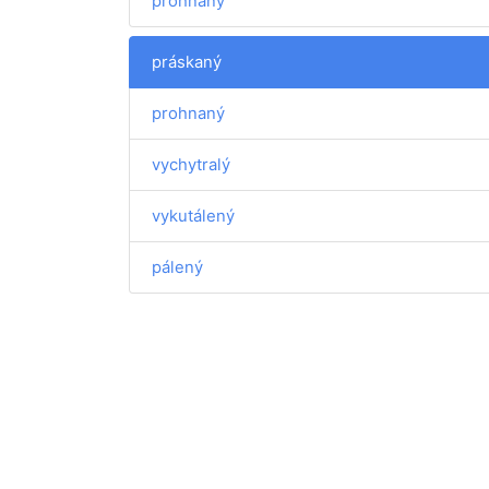
prohnaný
práskaný
prohnaný
vychytralý
vykutálený
pálený