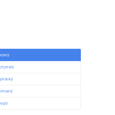
zaný
chytralý
ytrácký
ohnaný
oupý