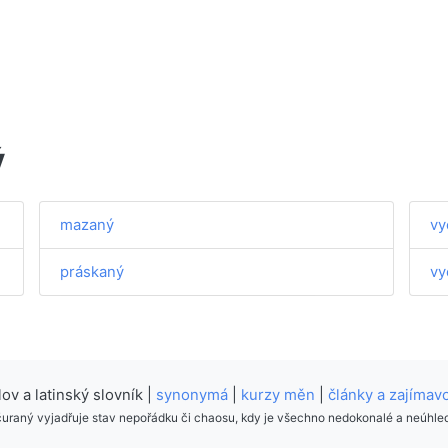
ý
mazaný
vy
práskaný
vy
v a latinský slovník |
synonymá
|
kurzy měn
|
články a zajímavo
uraný vyjadřuje stav nepořádku či chaosu, kdy je všechno nedokonalé a neúhle