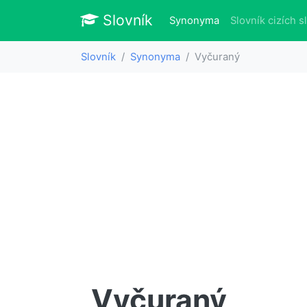
Slovník
Slovník
(aktuálně)
Synonyma
Slovník cizích s
Slovník
Synonyma
Vyčuraný
Vyčuraný