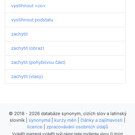
vystihnout <co>
vystihnout podstatu
zachytit
zachytit (obraz)
zachytit (pohyblivou část)
zachytit (vlasy)
© 2018 - 2026 databáze synonym, cizích slov a latinský
slovník |
synonymá
|
kurzy měn
|
články a zajímavosti
|
licence
|
zpracovávání osobních údajů
Vyjádřit znamená vyjádřit svůj názor nebo myšlenku slovy či jiným