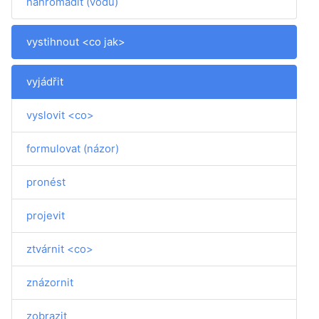
nahromadit (vodu)
vystihnout <co jak>
vyjádřit
vyslovit <co>
formulovat (názor)
pronést
projevit
ztvárnit <co>
znázornit
zobrazit