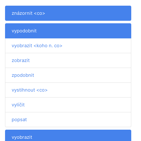
znázornit <co>
vypodobnit
vyobrazit <koho n. co>
zobrazit
zpodobnit
vystihnout <co>
vylíčit
popsat
vyobrazit