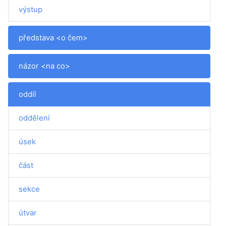
výstup
představa <o čem>
názor <na co>
oddíl
oddělení
úsek
část
sekce
útvar