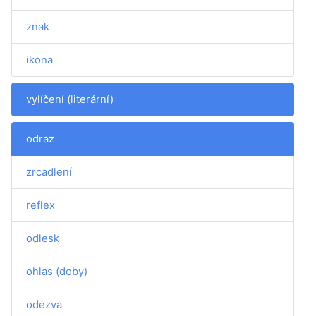
znak
ikona
vylíčení (literární)
odraz
zrcadlení
reflex
odlesk
ohlas (doby)
odezva