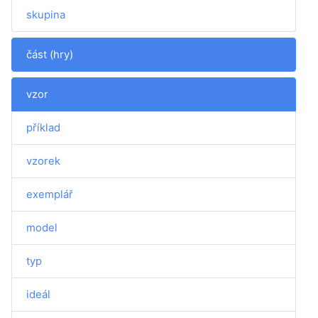
skupina
část (hry)
vzor
příklad
vzorek
exemplář
model
typ
ideál