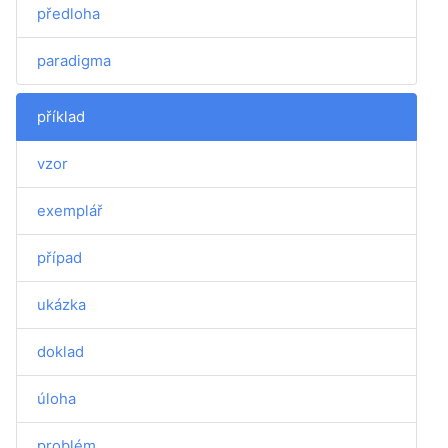
předloha
paradigma
příklad
vzor
exemplář
případ
ukázka
doklad
úloha
problém