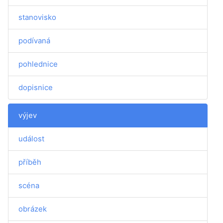
stanovisko
podívaná
pohlednice
dopisnice
výjev
událost
příběh
scéna
obrázek