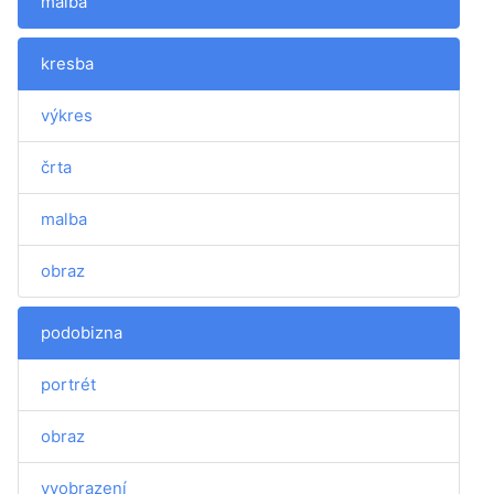
malba
kresba
výkres
črta
malba
obraz
podobizna
portrét
obraz
vyobrazení