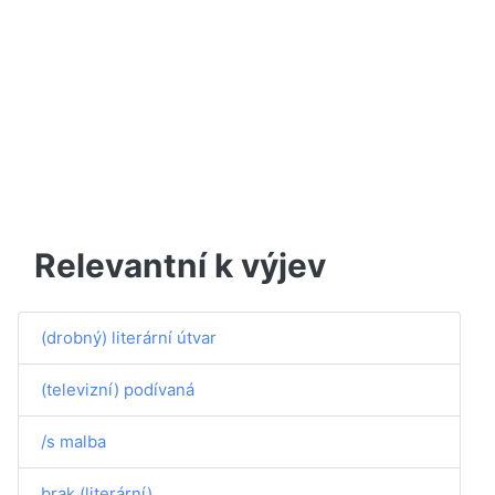
Relevantní k výjev
(drobný) literární útvar
(televizní) podívaná
/s malba
brak (literární)