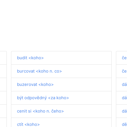
budit <koho>
če
burcovat <koho n. co>
če
buzerovat <koho>
dá
být odpovědný <za koho>
dá
cenit si <koho n. čeho>
dá
ctít <koho>
dě