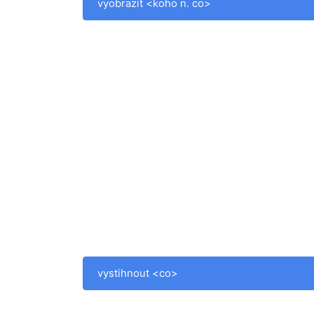
vyobrazit <koho n. co>
vystihnout <co>