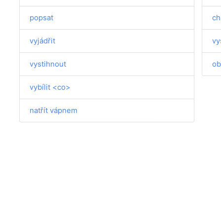
popsat
ch
vyjádřit
vy
vystihnout
ob
vybílit <co>
natřít vápnem