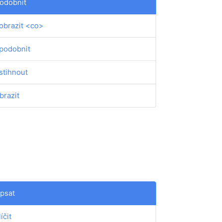
odobnit
obrazit <co>
podobnit
stihnout
brazit
psat
íčit