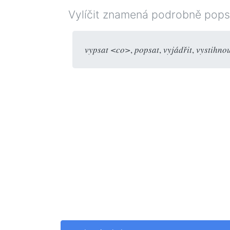
Vylíčit znamená podrobně popsa
vypsat <co>
,
popsat
,
vyjádřit
,
vystihno