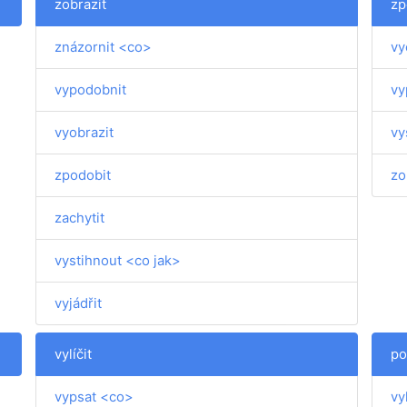
zobrazit
zp
znázornit <co>
vy
vypodobnit
vy
vyobrazit
vy
zpodobit
zo
zachytit
vystihnout <co jak>
vyjádřit
vylíčit
po
vypsat <co>
vyl