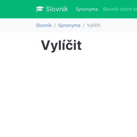
Slovník
Slovník
(aktuálně)
Synonyma
Slovník cizích s
Slovník
Synonyma
Vylíčit
Vylíčit