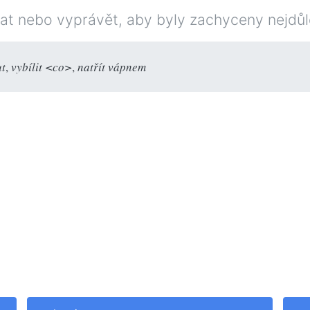
t nebo vyprávět, aby byly zachyceny nejdůlež
ut
,
vybílit <co>
,
natřít vápnem