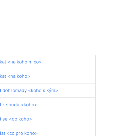
kat <na koho n. co>
kat <na koho>
t dohromady <koho s kým>
t k soudu <koho>
t se <do koho>
lat <co pro koho>