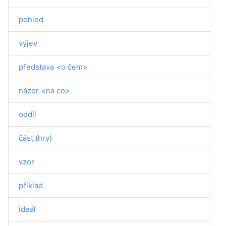
pohled
výjev
představa <o čem>
názor <na co>
oddíl
část (hry)
vzor
příklad
ideál