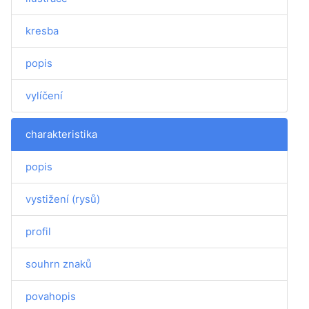
kresba
popis
vylíčení
charakteristika
popis
vystižení (rysů)
profil
souhrn znaků
povahopis