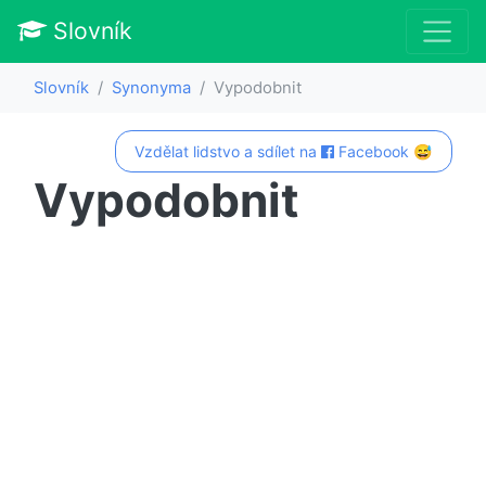
Slovník
Slovník
Synonyma
Vypodobnit
Vzdělat lidstvo a sdílet na
Facebook 😅
Vypodobnit