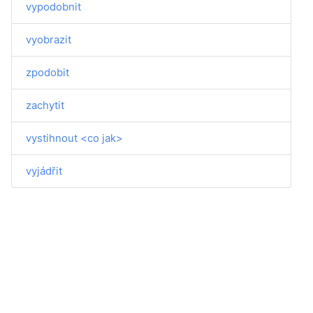
vypodobnit
vyobrazit
zpodobit
zachytit
vystihnout <co jak>
vyjádřit