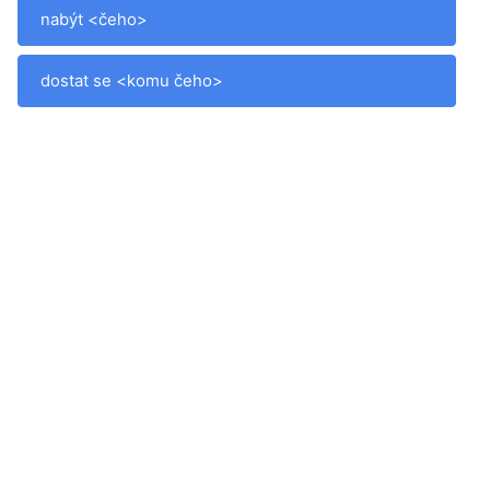
nabýt <čeho>
dostat se <komu čeho>