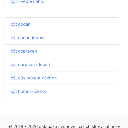
být <vedle čeho>
být dodán
být dodán (dopis)
být dopraven
být doručen (dopis)
být důsledkem <čeho>
být hoden <čeho>
© 2018 - 2026 databáze synonym, cizích slov a latinský