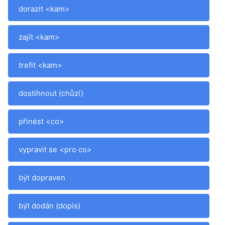
dorazit <kam>
zajít <kam>
trefit <kam>
dostihnout (chůzí)
přinést <co>
vypravit se <pro co>
být dopraven
být dodán (dopis)