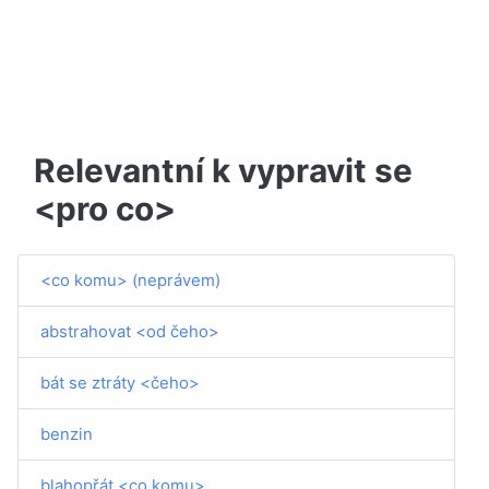
Relevantní k vypravit se
<pro co>
<co komu> (neprávem)
abstrahovat <od čeho>
bát se ztráty <čeho>
benzin
blahopřát <co komu>