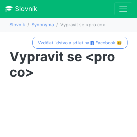
Slovník
Slovník
Synonyma
Vypravit se <pro co>
Vzdělat lidstvo a sdílet na
Facebook 😅
Vypravit se <pro
co>