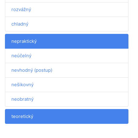
rozvážný
chladný
nepraktický
neúčelný
nevhodný (postup)
nešikovný
neobratný
teoretický