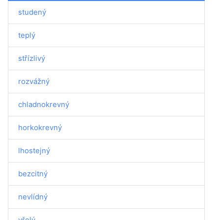
studený
teplý
střízlivý
rozvážný
chladnokrevný
horkokrevný
lhostejný
bezcitný
nevlídný
vřelý