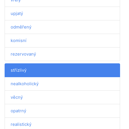
upjatý
odměřený
komisní
rezervovaný
střízlivý
nealkoholický
věcný
opatrný
realistický