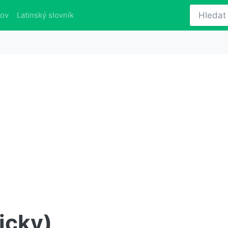
lov
Latinský slovník
icky)