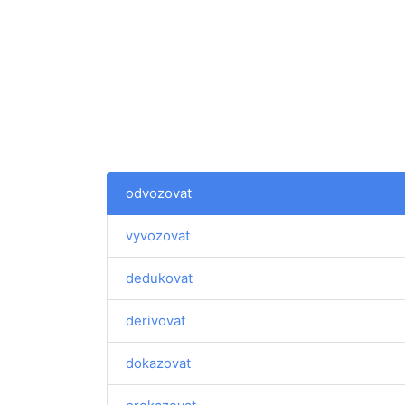
odvozovat
vyvozovat
dedukovat
derivovat
dokazovat