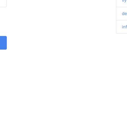
vy
de
in