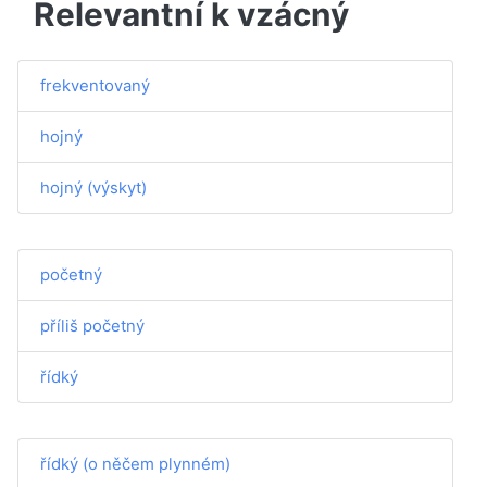
Relevantní k vzácný
frekventovaný
hojný
hojný (výskyt)
početný
příliš početný
řídký
řídký (o něčem plynném)