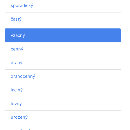
sporadický
častý
vzácný
cenný
drahý
drahocenný
laciný
levný
urozený