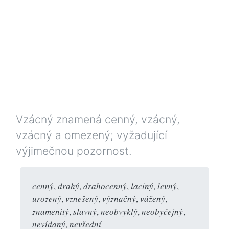
Vzácný znamená cenný, vzácný,
vzácný a omezený; vyžadující
výjimečnou pozornost.
cenný
,
drahý
,
drahocenný
,
laciný
,
levný
,
urozený
,
vznešený
,
význačný
,
vážený
,
znamenitý
,
slavný
,
neobvyklý
,
neobyčejný
,
nevídaný
,
nevšední