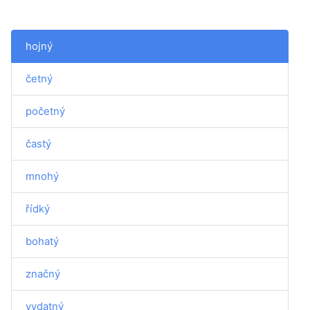
hojný
četný
početný
častý
mnohý
řídký
bohatý
značný
vydatný