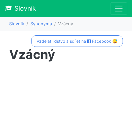
Slovník
Slovník
Synonyma
Vzácný
Vzdělat lidstvo a sdílet na
Facebook 😅
Vzácný