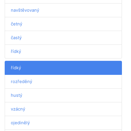
navštěvovaný
četný
častý
řídký
řídký
rozředěný
hustý
vzácný
ojedinělý