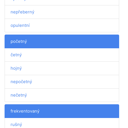
nepřeberný
opulentní
početný
četný
hojný
nepočetný
nečetný
frekventovaný
rušný