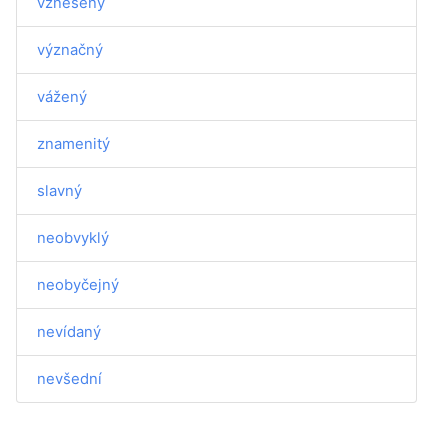
vznešený
význačný
vážený
znamenitý
slavný
neobvyklý
neobyčejný
nevídaný
nevšední