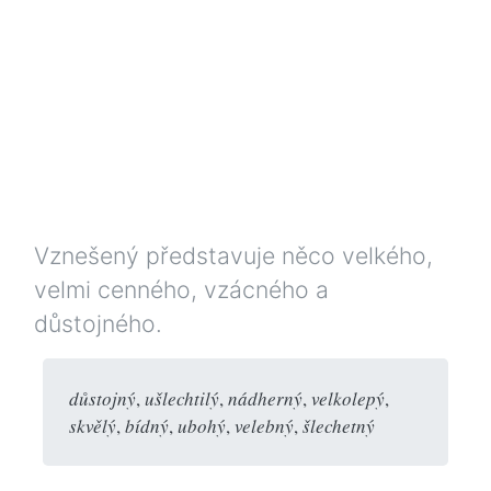
Vznešený představuje něco velkého,
velmi cenného, vzácného a
důstojného.
důstojný
,
ušlechtilý
,
nádherný
,
velkolepý
,
skvělý
,
bídný
,
ubohý
,
velebný
,
šlechetný