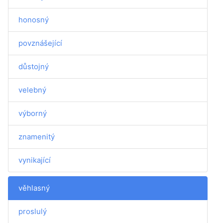
honosný
povznášející
důstojný
velebný
výborný
znamenitý
vynikající
věhlasný
proslulý