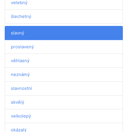
velebný
šlechetný
slavný
proslavený
věhlasný
neznámý
slavnostní
skvělý
velkolepý
okázalý