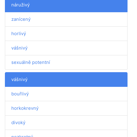
náruživý
zanícený
horlivý
vášnivý
sexuálně potentní
vášnivý
bouřlivý
horkokrevný
divoký
nezkrotný