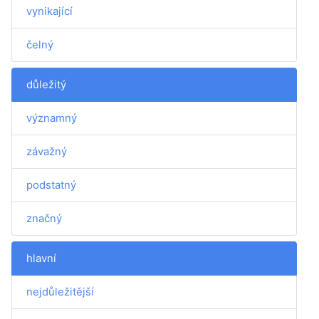
vynikající
čelný
důležitý
významný
závažný
podstatný
značný
hlavní
nejdůležitější