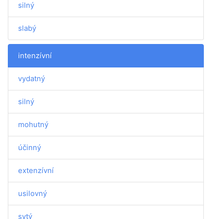
silný
slabý
intenzívní
vydatný
silný
mohutný
účinný
extenzívní
usilovný
sytý