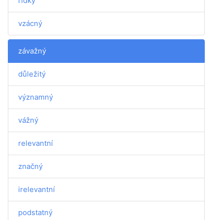
řídký
vzácný
závažný
důležitý
významný
vážný
relevantní
značný
irelevantní
podstatný