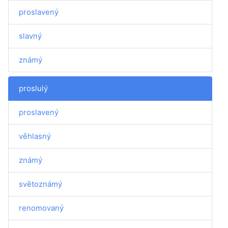
proslavený
slavný
známý
proslulý
proslavený
věhlasný
známý
světoznámý
renomovaný