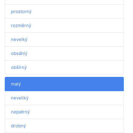
prostorný
rozměrný
nevelký
obsáhlý
obšírný
malý
neveliký
nepatrný
drobný