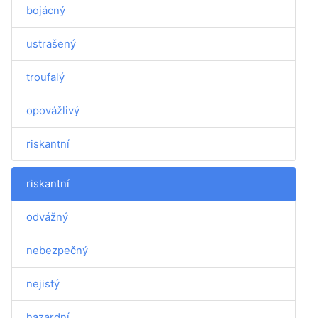
bojácný
ustrašený
troufalý
opovážlivý
riskantní
riskantní
odvážný
nebezpečný
nejistý
hazardní