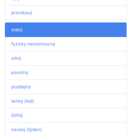
pronikavý
slabý
fyzicky nemohoucný
silný
povolný
poddajný
tenký (led)
štíhlý
necelý (týden)