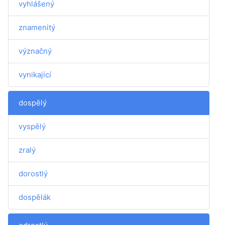
vyhlášený
znamenitý
význačný
vynikající
dospělý
vyspělý
zralý
dorostlý
dospělák