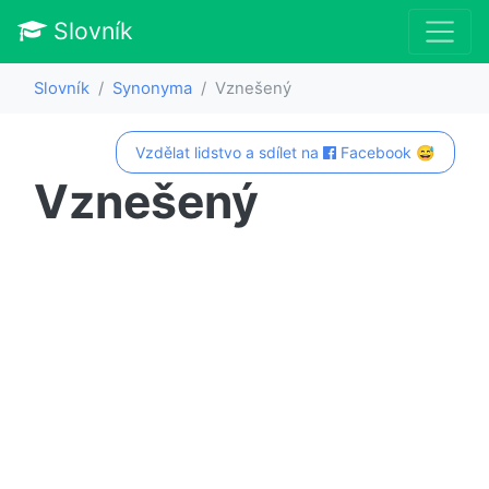
Slovník
Slovník
Synonyma
Vznešený
Vzdělat lidstvo a sdílet na
Facebook 😅
Vznešený