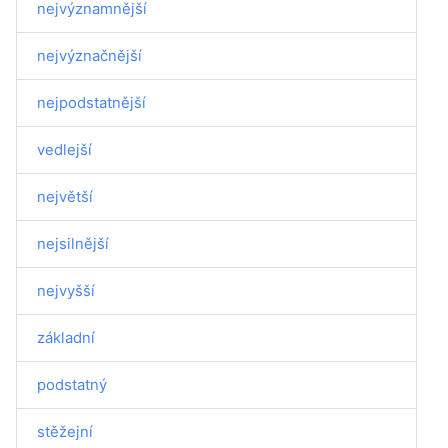
nejvýznamnější
nejvýznačnější
nejpodstatnější
vedlejší
největší
nejsilnější
nejvyšší
základní
podstatný
stěžejní