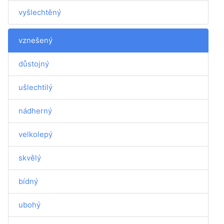
vyšlechtěný
vznešený
důstojný
ušlechtilý
nádherný
velkolepý
skvělý
bídný
ubohý