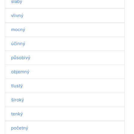
slabý
vlivný
mocný
účinný
působivý
objemný
tlustý
široký
tenký
početný