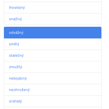
lhostejný
snaživý
odvážný
smělý
statečný
zmužilý
nebojácný
neohrožený
srdnatý