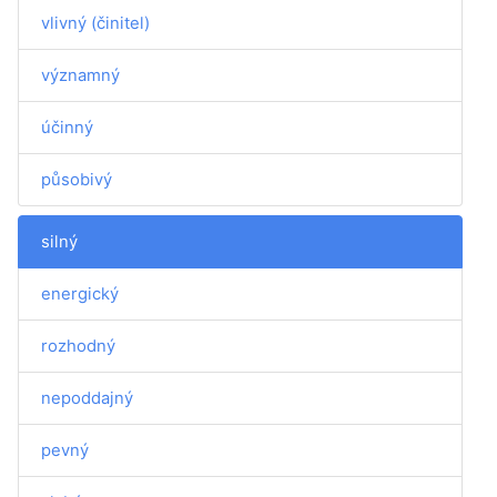
vlivný (činitel)
významný
účinný
působivý
silný
energický
rozhodný
nepoddajný
pevný