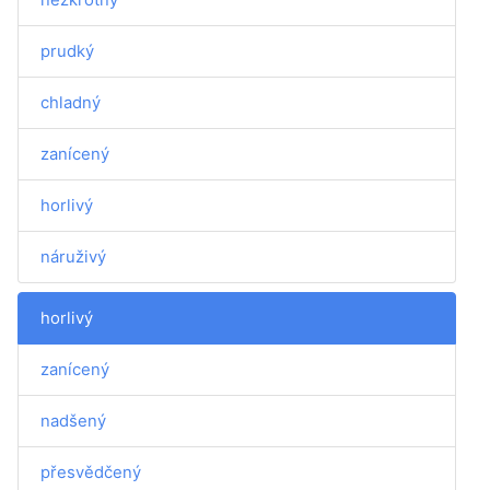
prudký
chladný
zanícený
horlivý
náruživý
horlivý
zanícený
nadšený
přesvědčený