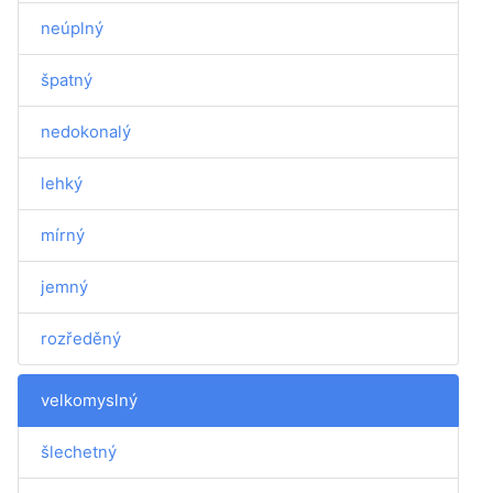
neúplný
špatný
nedokonalý
lehký
mírný
jemný
rozředěný
velkomyslný
šlechetný