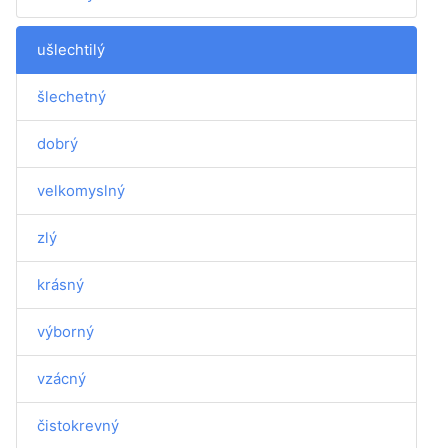
ušlechtilý
šlechetný
dobrý
velkomyslný
zlý
krásný
výborný
vzácný
čistokrevný