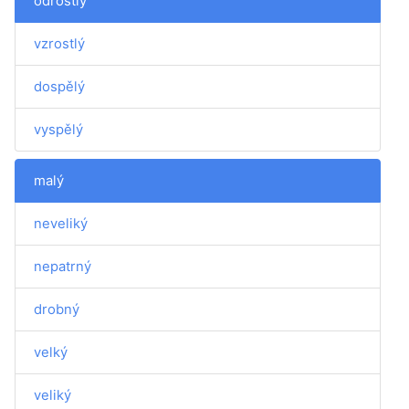
odrostlý
vzrostlý
dospělý
vyspělý
malý
neveliký
nepatrný
drobný
velký
veliký