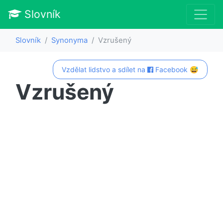
Slovník
Slovník
Synonyma
Vzrušený
Vzdělat lidstvo a sdílet na
Facebook 😅
Vzrušený