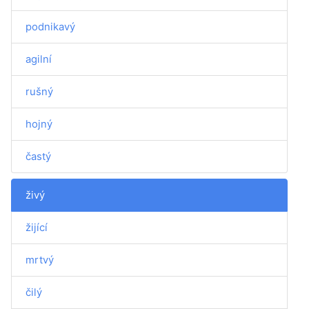
podnikavý
agilní
rušný
hojný
častý
živý
žijící
mrtvý
čilý