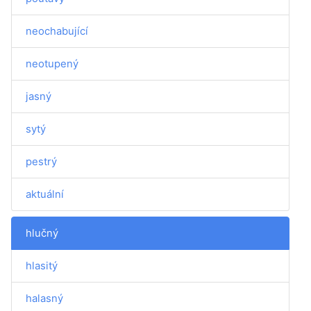
neochabující
neotupený
jasný
sytý
pestrý
aktuální
hlučný
hlasitý
halasný