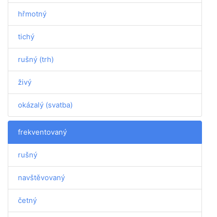
hřmotný
tichý
rušný (trh)
živý
okázalý (svatba)
frekventovaný
rušný
navštěvovaný
četný