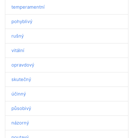
temperamentní
pohyblivý
rušný
vitální
opravdový
skutečný
účinný
působivý
názorný
poutavý