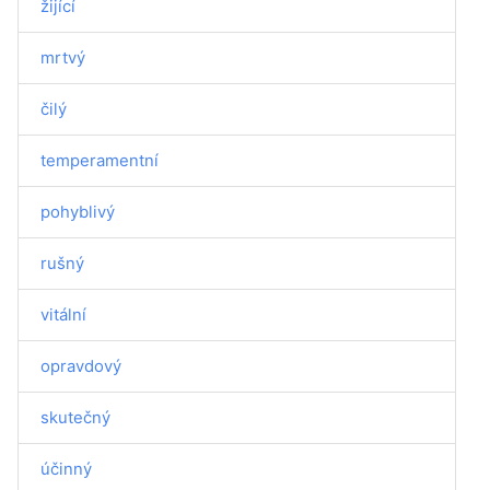
žijící
mrtvý
čilý
temperamentní
pohyblivý
rušný
vitální
opravdový
skutečný
účinný