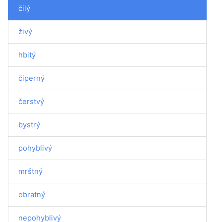
čilý
živý
hbitý
čiperný
čerstvý
bystrý
pohyblivý
mrštný
obratný
nepohyblivý