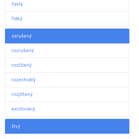
častý
řídký
vzrušený
rozrušený
rozčilený
rozechvělý
rozjitřený
excitovaný
živý