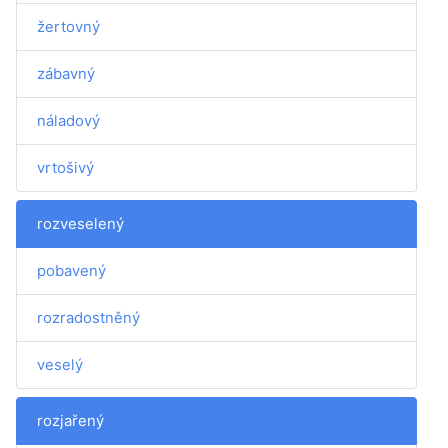
žertovný
zábavný
náladový
vrtošivý
rozveselený
pobavený
rozradostněný
veselý
rozjařený