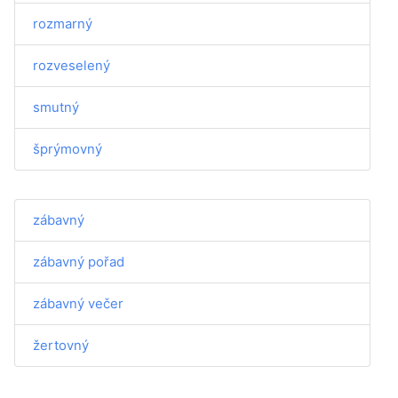
rozmarný
rozveselený
smutný
šprýmovný
zábavný
zábavný pořad
zábavný večer
žertovný