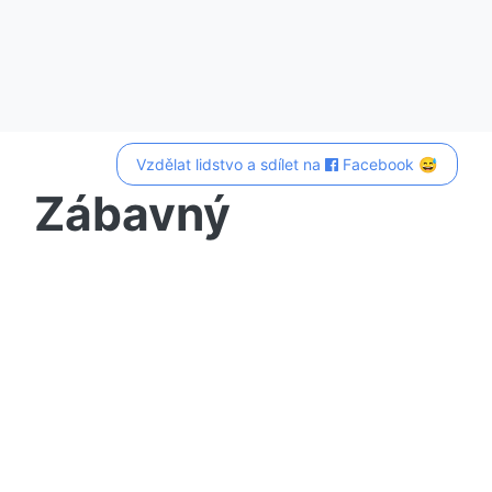
Vzdělat lidstvo a sdílet na
Facebook 😅
Zábavný