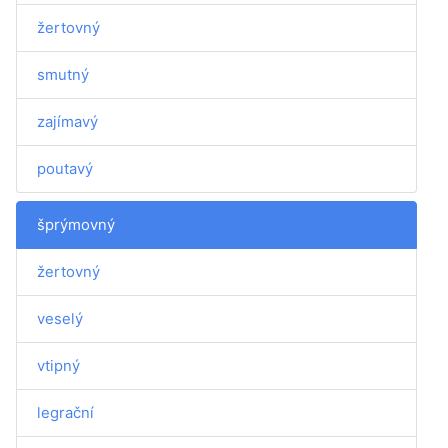
žertovný
smutný
zajímavý
poutavý
šprýmovný
žertovný
veselý
vtipný
legrační