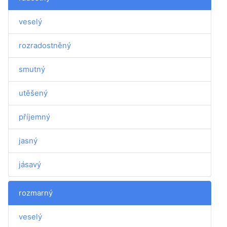
veselý
rozradostněný
smutný
utěšený
příjemný
jasný
jásavý
rozmarný
veselý