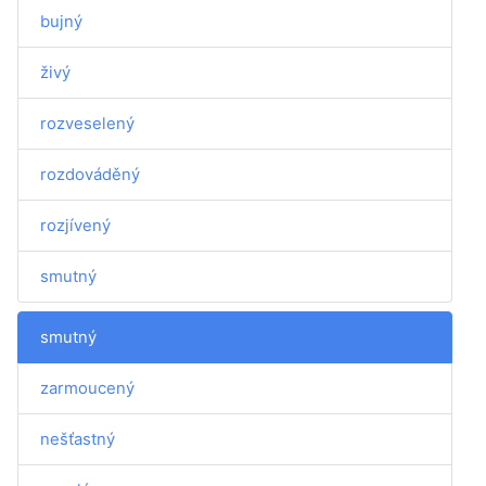
bujný
živý
rozveselený
rozdováděný
rozjívený
smutný
smutný
zarmoucený
nešťastný