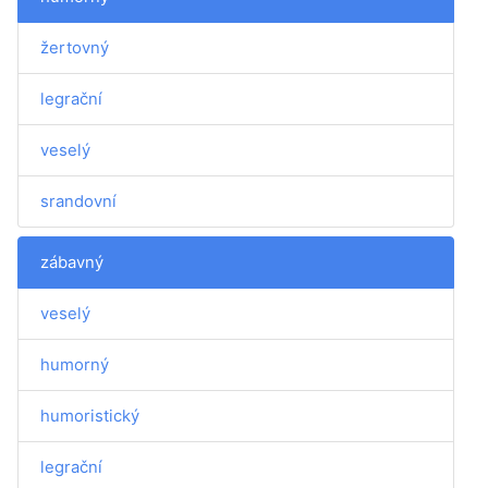
žertovný
legrační
veselý
srandovní
zábavný
veselý
humorný
humoristický
legrační