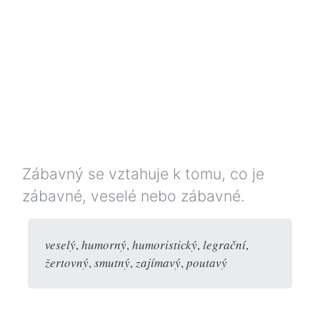
Zábavný se vztahuje k tomu, co je
zábavné, veselé nebo zábavné.
veselý
,
humorný
,
humoristický
,
legrační
,
žertovný
,
smutný
,
zajímavý
,
poutavý