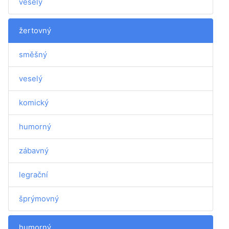
veselý
žertovný
směšný
veselý
komický
humorný
zábavný
legrační
šprýmovný
humorný