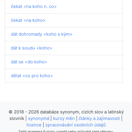
čekat <na koho n. co>
čekat <na koho>
dát dohromady <koho s kým>
dát k soudu <koho>
dát se <do koho>
dělat <co pro koho>
© 2018 - 2026 databáze synonym, cizích slov a latinský
slovník |
synonymá
|
kurzy měn
|
články a zajímavosti
|
licence
|
zpracovávání osobních údajů
Zabít znamená fyzicky usmrtit nebo způsobit smrt někomu.