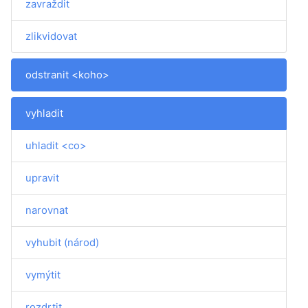
zavraždit
zlikvidovat
odstranit <koho>
vyhladit
uhladit <co>
upravit
narovnat
vyhubit (národ)
vymýtit
rozdrtit