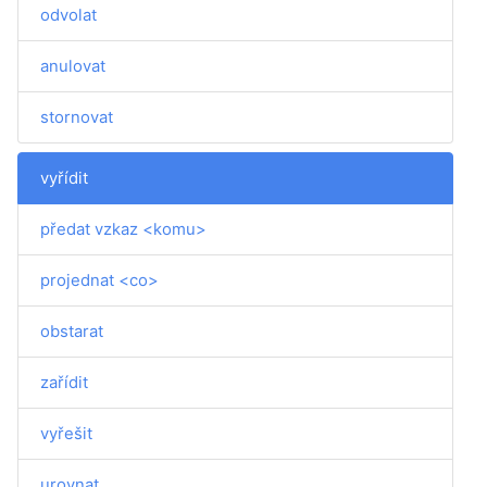
odvolat
anulovat
stornovat
vyřídit
předat vzkaz <komu>
projednat <co>
obstarat
zařídit
vyřešit
urovnat