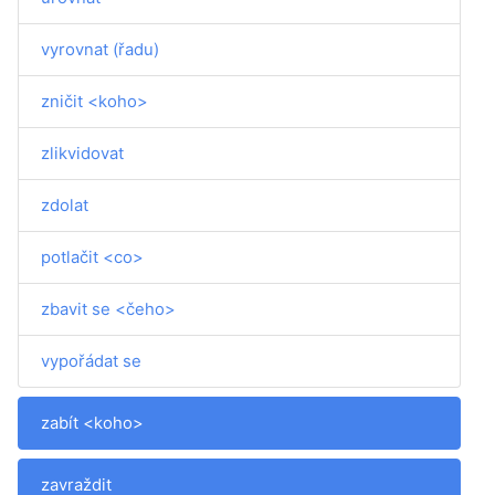
vyrovnat (řadu)
zničit <koho>
zlikvidovat
zdolat
potlačit <co>
zbavit se <čeho>
vypořádat se
zabít <koho>
zavraždit