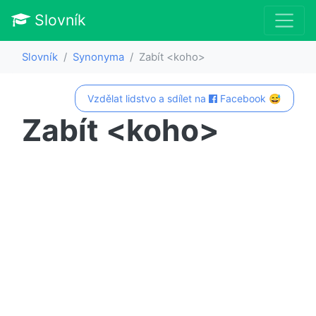
Slovník
Slovník
Synonyma
Zabít <koho>
Vzdělat lidstvo a sdílet na
Facebook 😅
Zabít <koho>