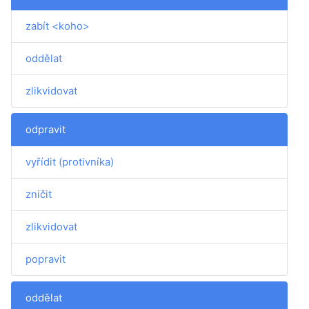
zabít <koho>
oddělat
zlikvidovat
odpravit
vyřídit (protivníka)
zničit
zlikvidovat
popravit
oddělat