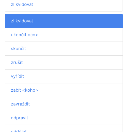
zlikvidovat
zlikvidovat
ukončit <co>
skončit
zrušit
vyřídit
zabít <koho>
zavraždit
odpravit
oddělat