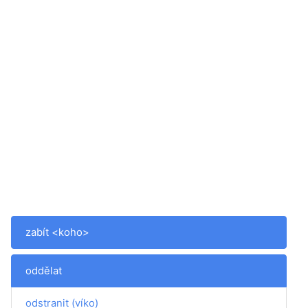
zabít <koho>
oddělat
odstranit (víko)