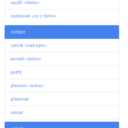
využít <čeho>
vydolovat <co z čeho>
zvítězit
vyhrát <nad kým>
porazit <koho>
potřít
přemoci <koho>
překonat
zdolat