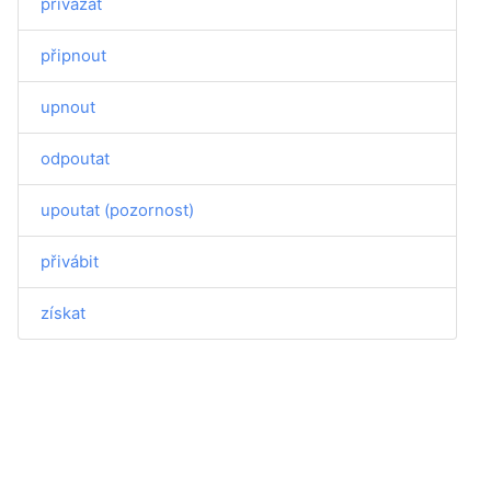
přivázat
připnout
upnout
odpoutat
upoutat (pozornost)
přivábit
získat