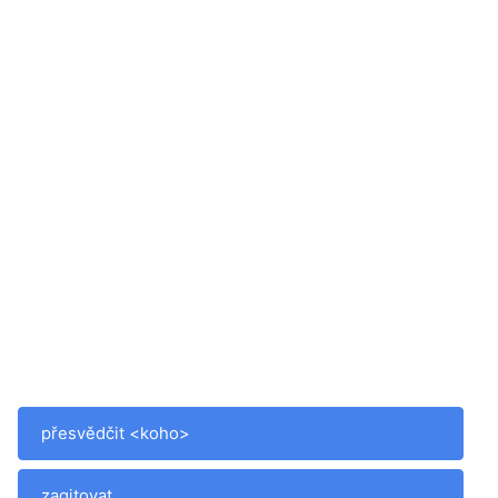
přesvědčit <koho>
zagitovat