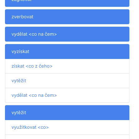
zverbovat
vydělat <co na čem>
vyzískat
získat <co z čeho>
vytěžit
vydělat <co na čem>
vytěžit
využitkovat <co>