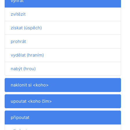
vyhrát
zvítězit
získat (úspěch)
prohrát
vydělat (hraním)
nabýt (hrou)
naklonit si <koho>
upoutat <koho čím>
připoutat