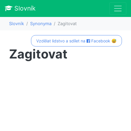
Slovník
Slovník
Synonyma
Zagitovat
Vzdělat lidstvo a sdílet na
Facebook 😅
Zagitovat