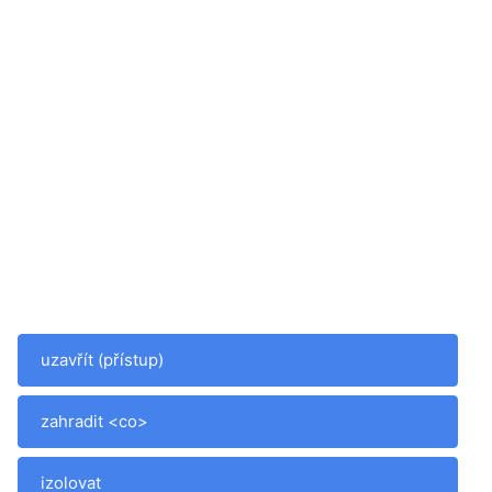
uzavřít (přístup)
zahradit <co>
izolovat