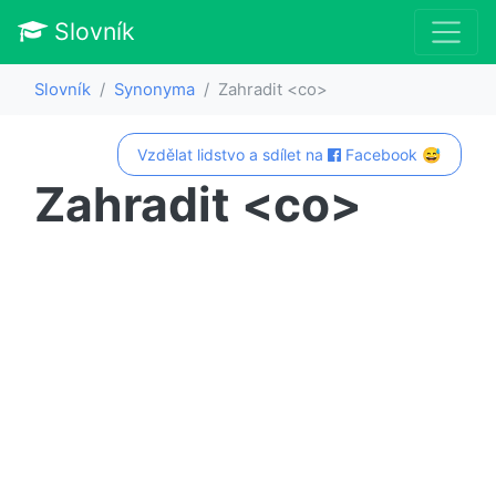
Slovník
Slovník
Synonyma
Zahradit <co>
Vzdělat lidstvo a sdílet na
Facebook 😅
Zahradit <co>