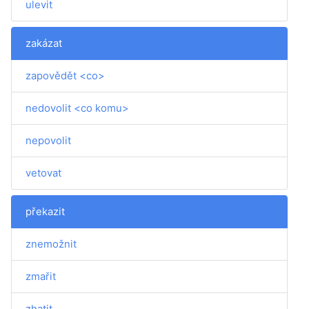
ulevit
zakázat
zapovědět <co>
nedovolit <co komu>
nepovolit
vetovat
překazit
znemožnit
zmařit
zhatit