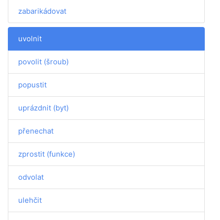
zabarikádovat
uvolnit
povolit (šroub)
popustit
uprázdnit (byt)
přenechat
zprostit (funkce)
odvolat
ulehčit