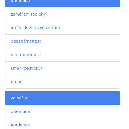
orientace
zaměření (polohy)
určení (světových stran)
obeznámenost
informovanost
směr (politický)
proud
zaměření
orientace
tendence