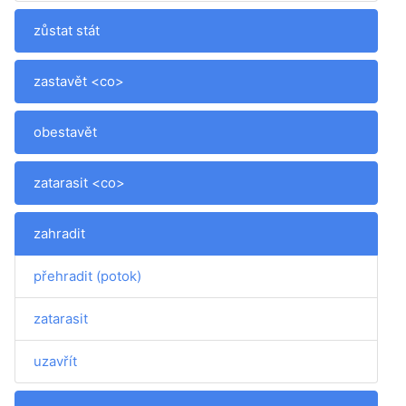
zůstat stát
zastavět <co>
obestavět
zatarasit <co>
zahradit
přehradit (potok)
zatarasit
uzavřít