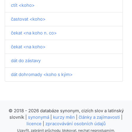
ctít <koho>
častovat <koho>
čekat <na koho n. co>
čekat <na koho>
dát do zástavy
dát dohromady <koho s kým>
© 2018 - 2026 databáze synonym, cizích slov a latinský
slovník |
synonymá
|
kurzy měn
|
články a zajímavosti
|
licence
|
zpracovávání osobních údajů
Uzavřít, zabránit průchodu; blokovat, nechat neprostupným.