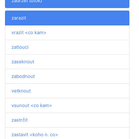
zadržet (útok)
zarazit
vrazit <co kam>
zatlouci
zaseknout
zabodnout
vetknout
vsunout <co kam>
zastrčit
zastavit <koho n. co>