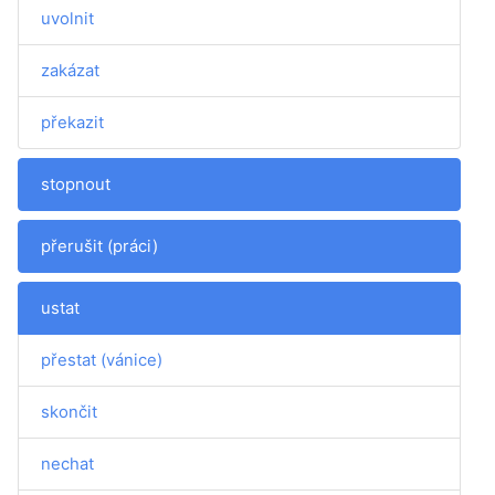
uvolnit
zakázat
překazit
stopnout
přerušit (práci)
ustat
přestat (vánice)
skončit
nechat