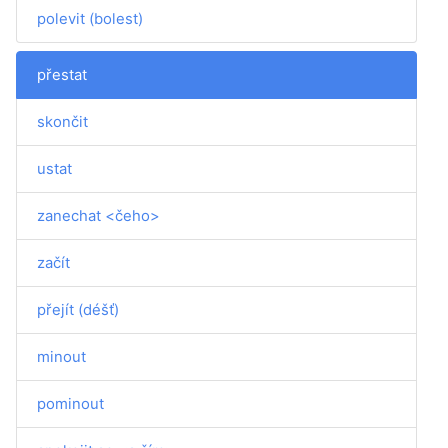
polevit (bolest)
přestat
skončit
ustat
zanechat <čeho>
začít
přejít (déšť)
minout
pominout