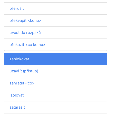
přerušit
překvapit <koho>
uvést do rozpaků
překazit <co komu>
zablokovat
uzavřít (přístup)
zahradit <co>
izolovat
zatarasit