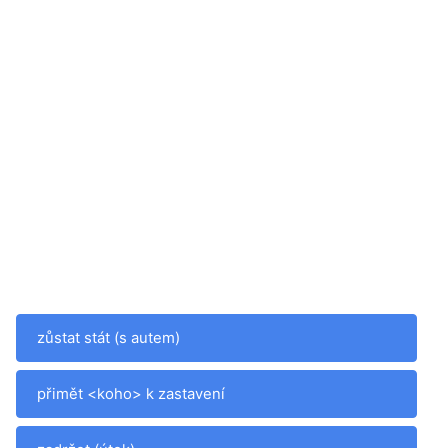
zůstat stát (s autem)
přimět <koho> k zastavení