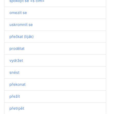
spokojit se <s čím>
omezit se
uskromnit se
přečkat (liják)
prodělat
vydržet
snést
překonat
přežít
přetrpět