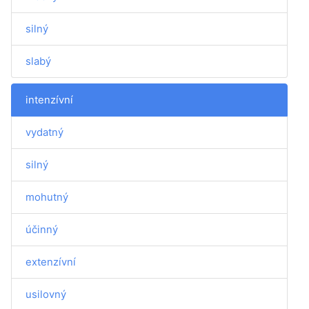
silný
slabý
intenzívní
vydatný
silný
mohutný
účinný
extenzívní
usilovný