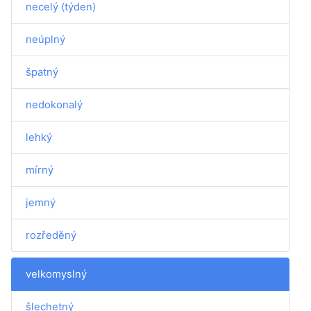
necelý (týden)
neúplný
špatný
nedokonalý
lehký
mírný
jemný
rozředěný
velkomyslný
šlechetný