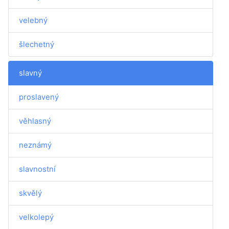
velebný
šlechetný
slavný
proslavený
věhlasný
neznámý
slavnostní
skvělý
velkolepý