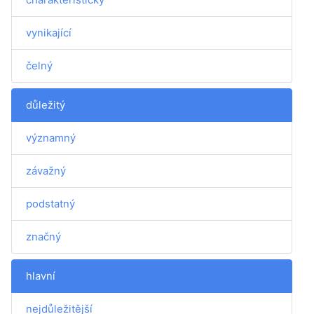
vynikající
čelný
důležitý
významný
závažný
podstatný
značný
hlavní
nejdůležitější