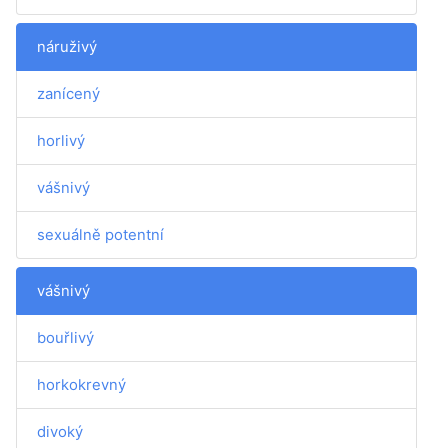
náruživý
zanícený
horlivý
vášnivý
sexuálně potentní
vášnivý
bouřlivý
horkokrevný
divoký