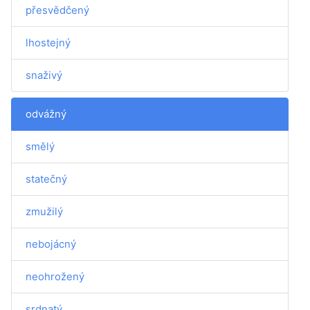
přesvědčený
lhostejný
snaživý
odvážný
smělý
statečný
zmužilý
nebojácný
neohrožený
srdnatý