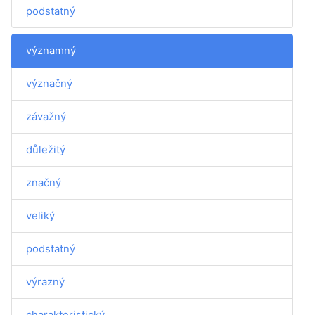
podstatný
významný
význačný
závažný
důležitý
značný
veliký
podstatný
výrazný
charakteristický