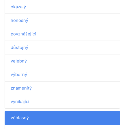
okázalý
honosný
povznášející
důstojný
velebný
výborný
znamenitý
vynikající
věhlasný