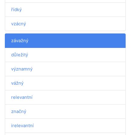
řídký
vzácný
závažný
důležitý
významný
vážný
relevantní
značný
irelevantní