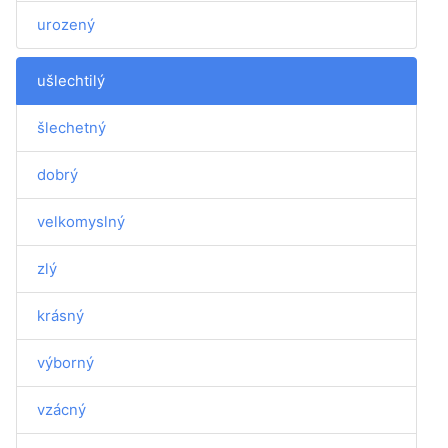
urozený
ušlechtilý
šlechetný
dobrý
velkomyslný
zlý
krásný
výborný
vzácný