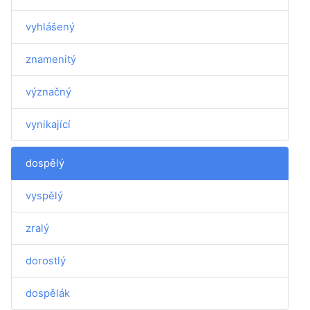
vyhlášený
znamenitý
význačný
vynikající
dospělý
vyspělý
zralý
dorostlý
dospělák