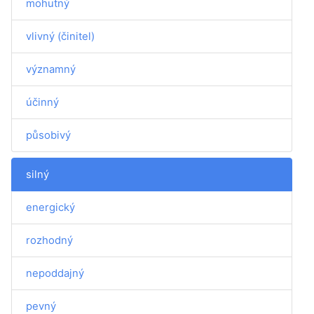
mohutný
vlivný (činitel)
významný
účinný
působivý
silný
energický
rozhodný
nepoddajný
pevný