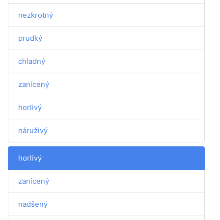
nezkrotný
prudký
chladný
zanícený
horlivý
náruživý
horlivý
zanícený
nadšený