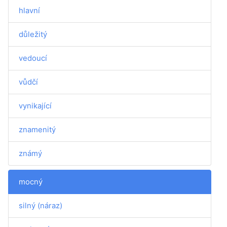
hlavní
důležitý
vedoucí
vůdčí
vynikající
znamenitý
známý
mocný
silný (náraz)