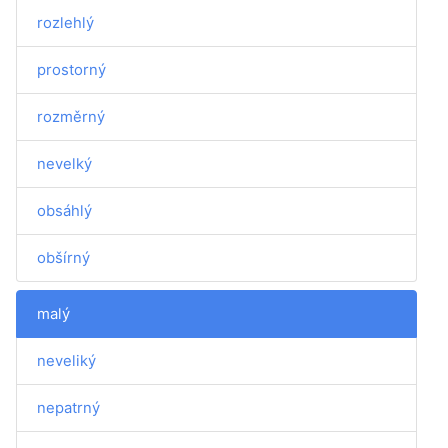
rozlehlý
prostorný
rozměrný
nevelký
obsáhlý
obšírný
malý
neveliký
nepatrný