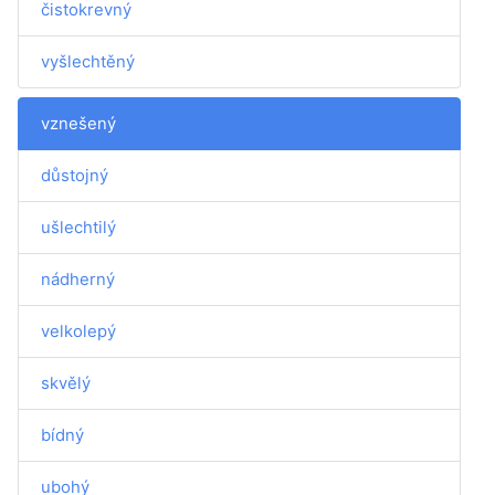
čistokrevný
vyšlechtěný
vznešený
důstojný
ušlechtilý
nádherný
velkolepý
skvělý
bídný
ubohý