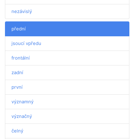
nezávislý
přední
jsoucí vpředu
frontální
zadní
první
významný
význačný
čelný