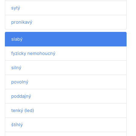
sytý
pronikavý
slabý
fyzicky nemohoucný
silný
povolný
poddajný
tenký (led)
štíhlý