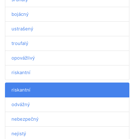
bojácný
ustrašený
troufalý
opovážlivý
riskantní
riskantní
odvážný
nebezpečný
nejistý