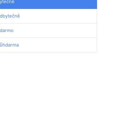
ytečně
dbytečně
darmo
ůhdarma