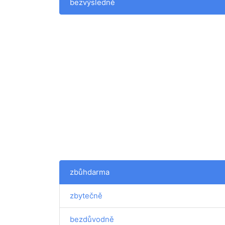
bezvýsledně
zbůhdarma
zbytečně
bezdůvodně