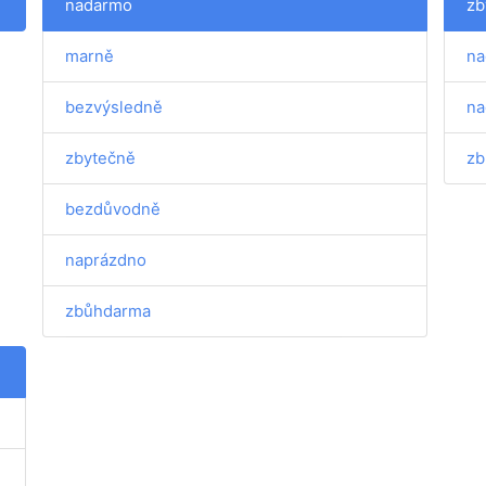
nadarmo
zb
marně
na
bezvýsledně
na
zbytečně
zb
bezdůvodně
naprázdno
zbůhdarma