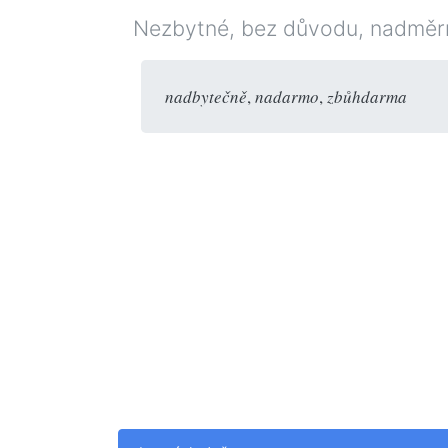
Nezbytné, bez důvodu, nadměr
nadbytečně
,
nadarmo
,
zbůhdarma