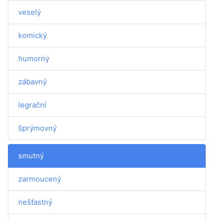
veselý
komický
humorný
zábavný
legrační
šprýmovný
smutný
zarmoucený
nešťastný