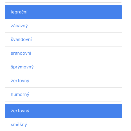
legrační
zábavný
švandovní
srandovní
šprýmovný
žertovný
humorný
žertovný
směšný