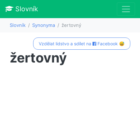
Slovník
Slovník
Synonyma
žertovný
Vzdělat lidstvo a sdílet na
Facebook 😅
žertovný