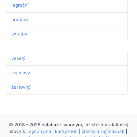
legrační
poutavý
smutný
veselý
zajímavý
žertovný
© 2018 - 2026 databáze synonym, cizích slov a latinský
slovník |
synonymá
|
kurzy měn
|
články a zajímavosti
|