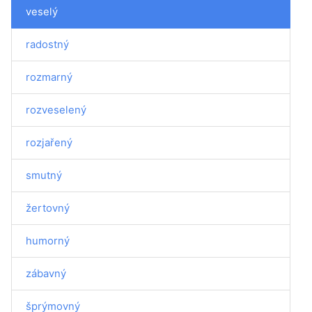
veselý
radostný
rozmarný
rozveselený
rozjařený
smutný
žertovný
humorný
zábavný
šprýmovný