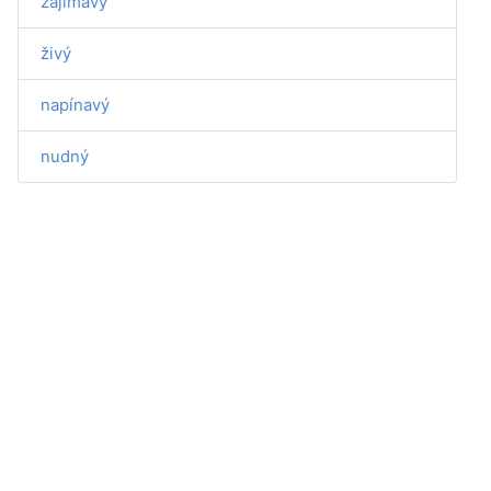
zajímavý
živý
napínavý
nudný