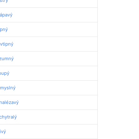
strý
ápavý
ipný
vtipný
zumný
oupý
myslný
nalézavý
chytralý
tivý