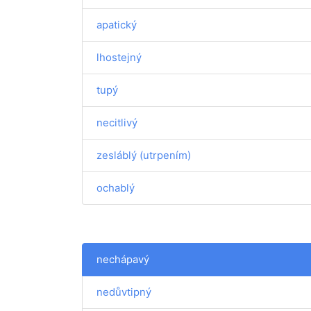
apatický
lhostejný
tupý
necitlivý
zesláblý (utrpením)
ochablý
nechápavý
nedůvtipný