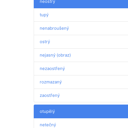
neostrý
tupý
nenabroušený
ostrý
nejasný (obraz)
nezaostřený
rozmazaný
zaostřený
otupělý
netečný