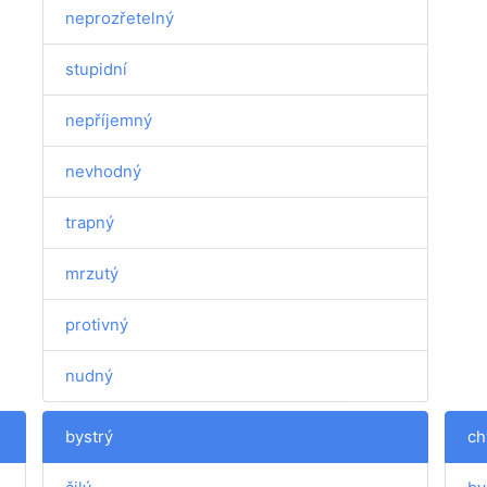
neprozřetelný
stupidní
nepříjemný
nevhodný
trapný
mrzutý
protivný
nudný
bystrý
ch