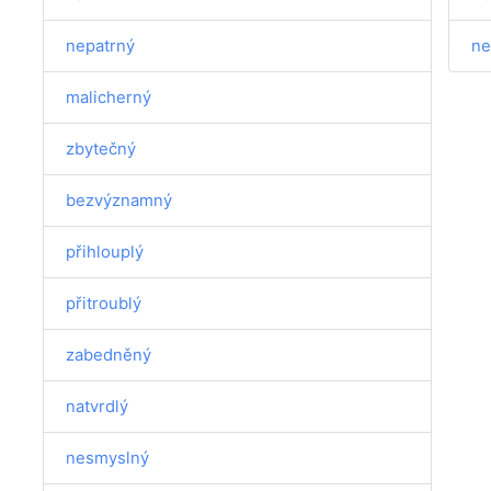
nepatrný
ne
malicherný
zbytečný
bezvýznamný
přihlouplý
přitroublý
zabedněný
natvrdlý
nesmyslný