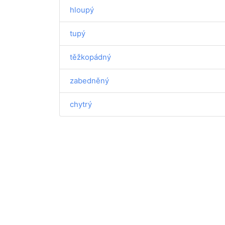
hloupý
tupý
těžkopádný
zabedněný
chytrý