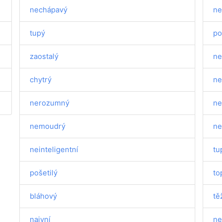
nechápavý
ne
tupý
po
zaostalý
ne
chytrý
ne
nerozumný
ne
nemoudrý
ne
neinteligentní
tu
pošetilý
to
bláhový
tě
naivní
ne