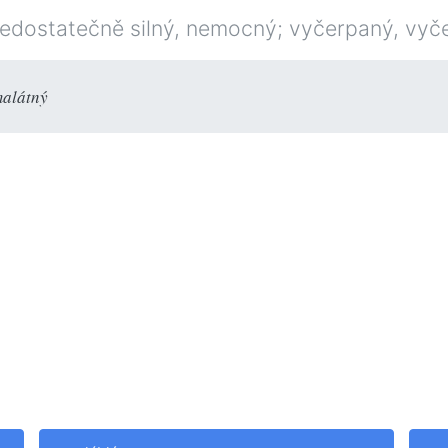
 nedostatečně silný, nemocný; vyčerpaný, vyč
alátný