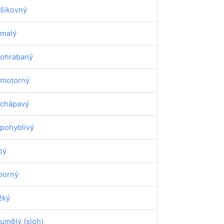
šikovný
malý
ohrabaný
motorný
chápavý
pohyblivý
pý
porný
žký
umělý (sloh)