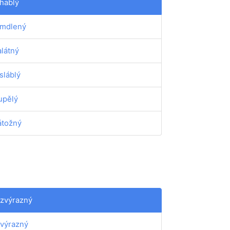
hablý
mdlený
látný
sláblý
upělý
tožný
zvýrazný
výrazný