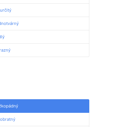
určitý
dnotvárný
lý
razný
žkopádný
obratný