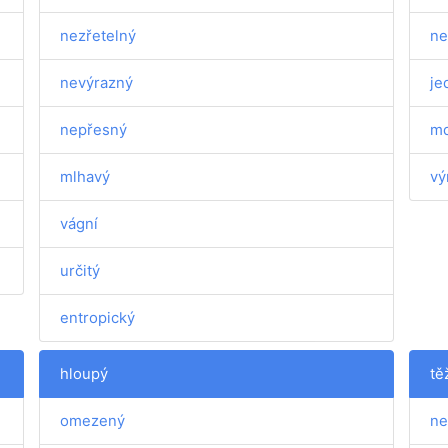
nezřetelný
ne
nevýrazný
je
nepřesný
md
mlhavý
vý
vágní
určitý
entropický
hloupý
tě
omezený
ne