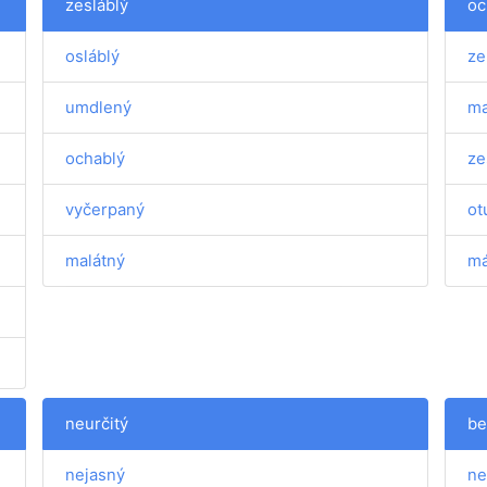
zesláblý
oc
osláblý
ze
umdlený
ma
ochablý
ze
vyčerpaný
ot
malátný
má
neurčitý
be
nejasný
ne