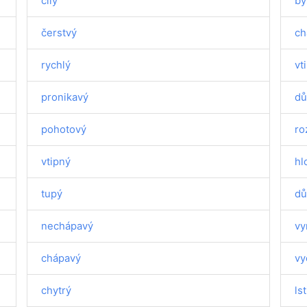
čilý
by
čerstvý
ch
rychlý
vt
pronikavý
dů
pohotový
ro
vtipný
hl
tupý
dů
nechápavý
vy
chápavý
vy
chytrý
ls