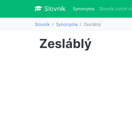
Slovník
Slovník
(aktuálně)
Synonyma
Slovník cizích s
Slovník
Synonyma
Zesláblý
Zesláblý