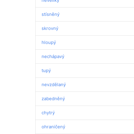
neveliký
stísněný
skrovný
hloupý
nechápavý
tupý
nevzdělaný
zabedněný
chytrý
ohraničený