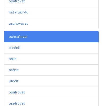
opatrovat
mít v úkrytu
uschovávat
ochraňovat
chránit
hájit
bránit
útočit
opatrovat
ošetřovat