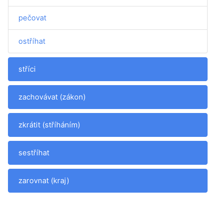
pečovat
ostříhat
stříci
zachovávat (zákon)
zkrátit (stříháním)
sestříhat
zarovnat (kraj)