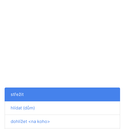
střežit
hlídat (dům)
dohlížet <na koho>