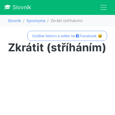
Slovník
Slovník
Synonyma
Zkrátit (stříháním)
Vzdělat lidstvo a sdílet na
Facebook 😅
Zkrátit (stříháním)