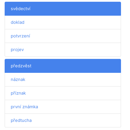
svědectví
doklad
potvrzení
projev
předzvěst
náznak
příznak
první známka
předtucha