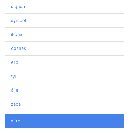
signum
symbol
ikona
odznak
erb
týl
šíje
záda
šifra