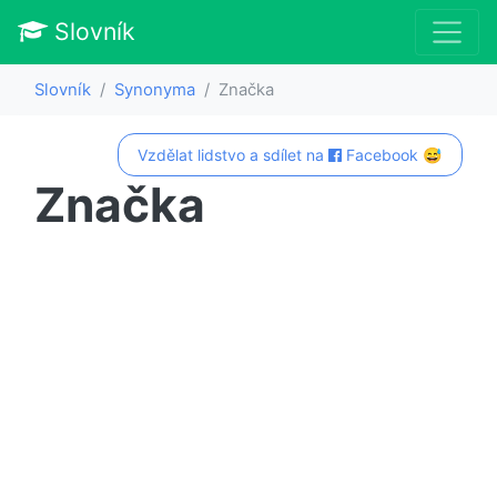
Slovník
Slovník
Synonyma
Značka
Vzdělat lidstvo a sdílet na
Facebook 😅
Značka