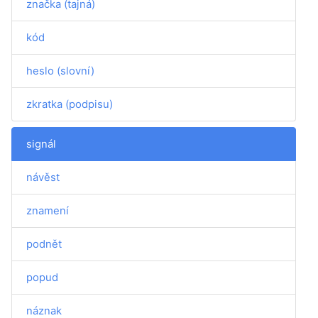
značka (tajná)
kód
heslo (slovní)
zkratka (podpisu)
signál
návěst
znamení
podnět
popud
náznak