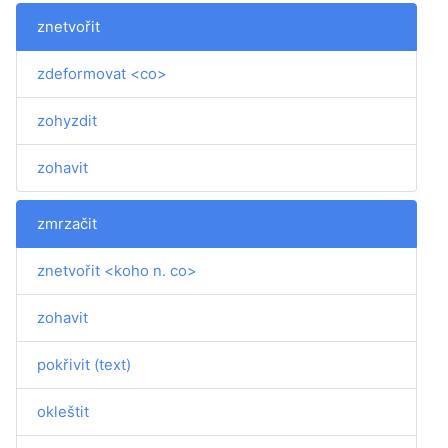
znetvořit
zdeformovat <co>
zohyzdit
zohavit
zmrzačit
znetvořit <koho n. co>
zohavit
pokřivit (text)
okleštit