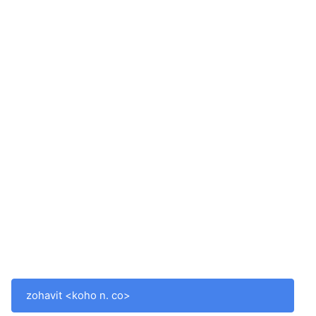
zohavit <koho n. co>