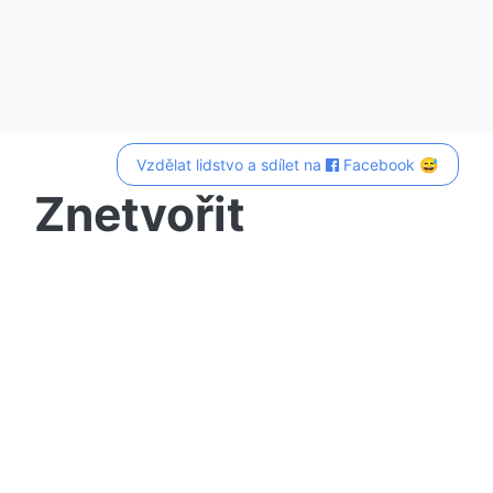
Vzdělat lidstvo a sdílet na
Facebook 😅
Znetvořit