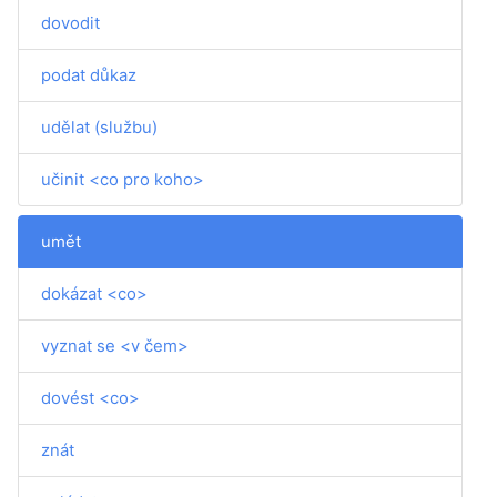
dovodit
podat důkaz
udělat (službu)
učinit <co pro koho>
umět
dokázat <co>
vyznat se <v čem>
dovést <co>
znát