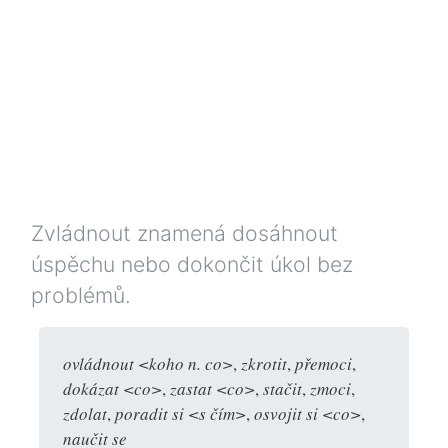
Zvládnout znamená dosáhnout
úspěchu nebo dokončit úkol bez
problémů.
ovládnout <koho n. co>
,
zkrotit
,
přemoci
,
dokázat <co>
,
zastat <co>
,
stačit
,
zmoci
,
zdolat
,
poradit si <s čím>
,
osvojit si <co>
,
naučit se