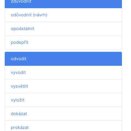
zdůvodnit
odůvodnit (návrh)
opodstatnit
podepřít
odvodit
vyvodit
vysvětlit
vyložit
dokázat
prokázat