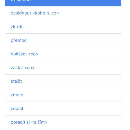
ovládnout <koho n. co>
zkrotit
přemoci
dokázat <co>
zastat <co>
stačit
zmoci
zdolat
poradit si <s čím>