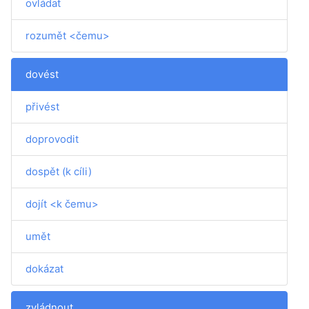
ovládat
rozumět <čemu>
dovést
přivést
doprovodit
dospět (k cíli)
dojít <k čemu>
umět
dokázat
zvládnout