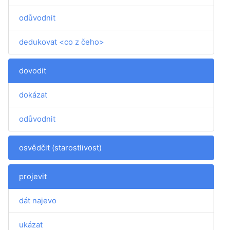
odůvodnit
dedukovat <co z čeho>
dovodit
dokázat
odůvodnit
osvědčit (starostlivost)
projevit
dát najevo
ukázat